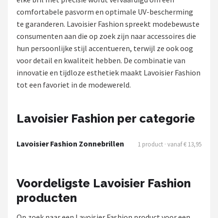
Polaroid
comfortabele pasvorm en optimale UV-bescherming
te garanderen. Lavoisier Fashion spreekt modebewuste
KIMU
consumenten aan die op zoek zijn naar accessoires die
hun persoonlijke stijl accentueren, terwijl ze ook oog
Kingseven
voor detail en kwaliteit hebben. De combinatie van
innovatie en tijdloze esthetiek maakt Lavoisier Fashion
Sinner
tot een favoriet in de modewereld.
Montuurtjevoorjou
Lavoisier Fashion per categorie
Fako Fashion®
Lavoisier Fashion Zonnebrillen
1 product · vanaf € 13,95
Guess
Maesy
Voordeligste Lavoisier Fashion
producten
Fako Sunglasses®
Op zoek naar een Lavoisier Fashion product voor een