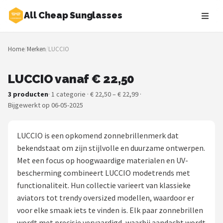
All Cheap Sunglasses
Zoeken
Home
/
Merken
/
LUCCIO
NAVIGATIE
Shop
LUCCIO vanaf € 22,50
3 producten
· 1 categorie · € 22,50 – € 22,99 ·
Merken
Bijgewerkt op 06-05-2025
Blog
LUCCIO is een opkomend zonnebrillenmerk dat
Zonnebrillen
bekendstaat om zijn stijlvolle en duurzame ontwerpen.
Met een focus op hoogwaardige materialen en UV-
Baby zonnebrillen
bescherming combineert LUCCIO modetrends met
functionaliteit. Hun collectie varieert van klassieke
Shop
aviators tot trendy oversized modellen, waardoor er
voor elke smaak iets te vinden is. Elk paar zonnebrillen
POPULAIRE MERKEN
wordt met precisie vervaardigd, waarbij aandacht wordt