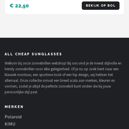
Dubbele Neusbrug - Zwart
€ 22,50
BEKIJK OP BOL
ALL CHEAP SUNGLASSES
Welkom bij onze zonnebrillen webshop! Bij ons vind je de meest stijlvolle en
trendy zonnebrillen voor elke gelegenheid. Of je nu op zoek bent naar een
klassiek montuur, een sportieve look of een hip design, wij hebben het
allemaal. Onze collectie omvat een breed scala aan merken, kleuren en
vormen, zodat je altijd de perfecte zonnebril kunt vinden die bij jouw
persoonlijke stijl past.
MERKEN
Polaroid
KIMU