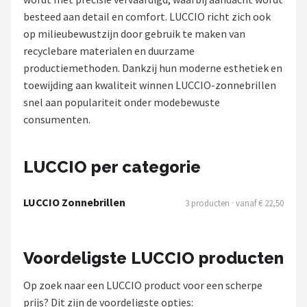
Polaroid
besteed aan detail en comfort. LUCCIO richt zich ook
op milieubewustzijn door gebruik te maken van
KIMU
recyclebare materialen en duurzame
productiemethoden. Dankzij hun moderne esthetiek en
Kingseven
toewijding aan kwaliteit winnen LUCCIO-zonnebrillen
snel aan populariteit onder modebewuste
Sinner
consumenten.
Montuurtjevoorjou
LUCCIO per categorie
Fako Fashion®
LUCCIO Zonnebrillen
3 producten · vanaf € 22,50
Guess
Maesy
Voordeligste LUCCIO producten
Fako Sunglasses®
Op zoek naar een LUCCIO product voor een scherpe
prijs? Dit zijn de voordeligste opties: