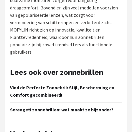
duurzame monturen zorgen voor langdurig
Polaroid
draagcomfort. Bovendien zijn veel modellen voorzien
van gepolariseerde lenzen, wat zorgt voor
KIMU
vermindering van schitteringen en verbeterd zicht.
MOFYLIN richt zich op innovatie, kwaliteit en
Kingseven
klanttevredenheid, waardoor hun zonnebrillen
populair zijn bij zowel trendsetters als functionele
Sinner
gebruikers.
Montuurtjevoorjou
Lees ook over zonnebrillen
Fako Fashion®
Vind de Perfecte Zonnebril: Stijl, Bescherming en
Guess
Comfort gecombineerd!
Maesy
Serengeti zonnebrillen: wat maakt ze bijzonder?
Fako Sunglasses®