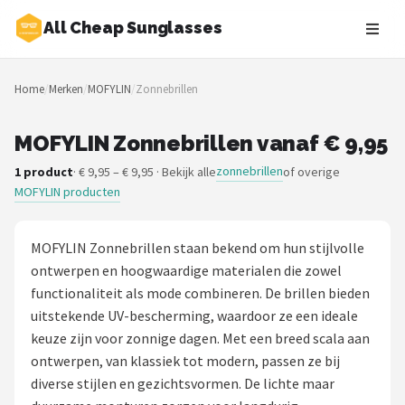
All Cheap Sunglasses
Zoeken
Home
/
Merken
/
MOFYLIN
/
Zonnebrillen
NAVIGATIE
Shop
MOFYLIN Zonnebrillen vanaf € 9,95
zonnebrillen
1 product
· € 9,95 – € 9,95 · Bekijk alle
of overige
Merken
MOFYLIN producten
Blog
MOFYLIN Zonnebrillen staan bekend om hun stijlvolle
Zonnebrillen
ontwerpen en hoogwaardige materialen die zowel
functionaliteit als mode combineren. De brillen bieden
Baby zonnebrillen
uitstekende UV-bescherming, waardoor ze een ideale
keuze zijn voor zonnige dagen. Met een breed scala aan
Shop
ontwerpen, van klassiek tot modern, passen ze bij
diverse stijlen en gezichtsvormen. De lichte maar
POPULAIRE MERKEN