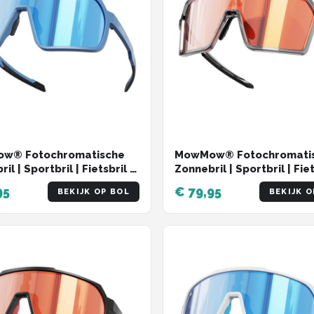
w® Fotochromatische
MowMow® Fotochromati
il | Sportbril | Fietsbril |
Zonnebril | Sportbril | Fiet
sport | LuxaLens |
Wintersport | LuxaLens |
95
€ 79,95
BEKIJK OP BOL
BEKIJK O
Hero-003
WIZARD-005