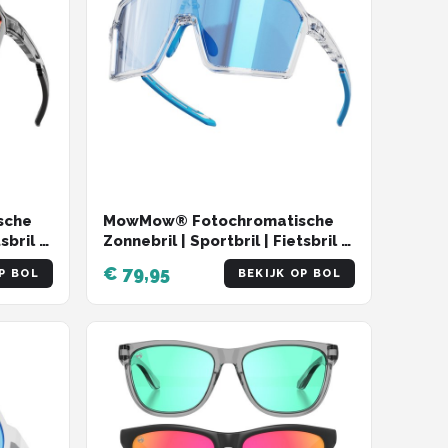
sche
MowMow® Fotochromatische
sbril |
Zonnebril | Sportbril | Fietsbril |
Wintersport | LuxaLens |
€ 79,95
P BOL
BEKIJK OP BOL
WIZARD-003