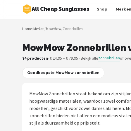
All Cheap Sunglasses
Shop
Merke
Zoeken
Home
/
Merken
/
MowMow
/
Zonnebrillen
NAVIGATIE
Shop
MowMow Zonnebrillen v
Merken
zonnebrillen
74 producten
· € 24,95 – € 79,95 · Bekijk alle
of ove
Blog
Goedkoopste MowMow zonnebrillen
Zonnebrillen
MowMow Zonnebrillen staat bekend om zijn stijlvo
Baby zonnebrillen
hoogwaardige materialen, waardoor zowel comfort 
modellen, geschikt voor zowel dames als heren. Mo
Shop
zonnebrillen bieden niet alleen een modieus state
stijl als duurzaamheid op prijs stelt.
POPULAIRE MERKEN