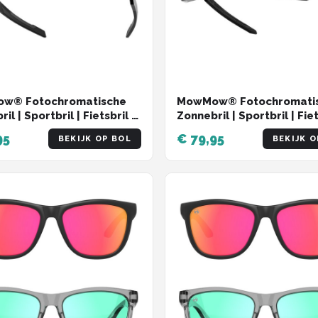
w® Fotochromatische
MowMow® Fotochromati
il | Sportbril | Fietsbril |
Zonnebril | Sportbril | Fiet
sport | LuxaLens |
Wintersport | LuxaLens |
95
€ 79,95
BEKIJK OP BOL
BEKIJK O
Hero-001
WIZARD-001