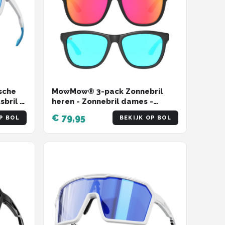
sche
MowMow® 3-pack Zonnebril
sbril |
heren - Zonnebril dames -
Gepolariseerd - X-CelLens -
€ 79,95
P BOL
BEKIJK OP BOL
ZEUS collectie