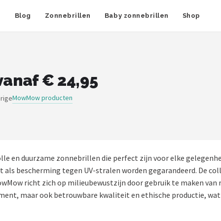
n
Blog
Zonnebrillen
Baby zonnebrillen
Shop
anaf € 24,95
MowMow producten
rige
lle en duurzame zonnebrillen die perfect zijn voor elke gelegen
als bescherming tegen UV-stralen worden gegarandeerd. De colle
wMow richt zich op milieubewustzijn door gebruik te maken van r
ment, maar ook betrouwbare kwaliteit en ethische productie, wat