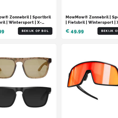
® Zonnebril | Sportbril
MowMow® Zonnebril | Spo
bril | Wintersport | X-
| Fietsbril | Wintersport | 
s | VIKING-004
CelLens | VIKING-001
99
€ 49,99
BEKIJK OP BOL
BEKIJK O