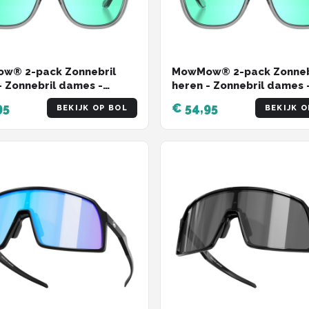
w® 2-pack Zonnebril
MowMow® 2-pack Zonneb
- Zonnebril dames -
heren - Zonnebril dames 
riseerd - X-CelLens -
Gepolariseerd - X-CelLen
95
€ 54,95
BEKIJK OP BOL
BEKIJK O
ollectie
ZEUS collectie