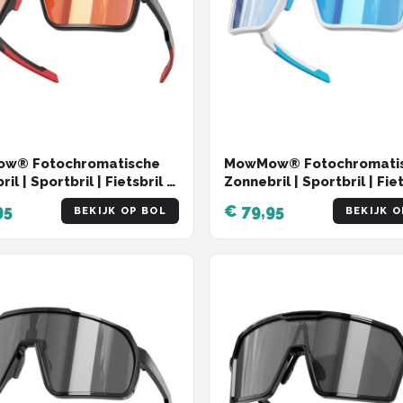
w® Fotochromatische
MowMow® Fotochromati
il | Sportbril | Fietsbril |
Zonnebril | Sportbril | Fiet
sport | LuxaLens |
Wintersport | LuxaLens |
95
€ 79,95
BEKIJK OP BOL
BEKIJK O
Hero-002
SuperHero-004