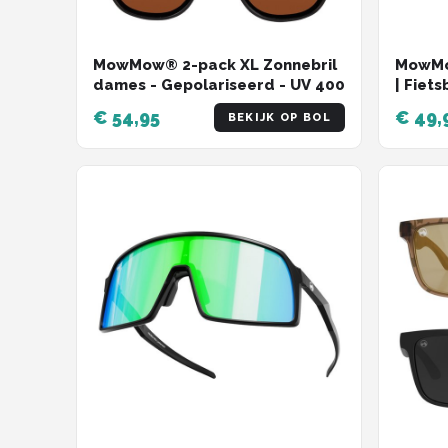
MowMow® 2-pack XL Zonnebril
MowMow
dames - Gepolariseerd - UV 400
| Fiets
CelLen
€ 54,95
€ 49,
BEKIJK OP BOL