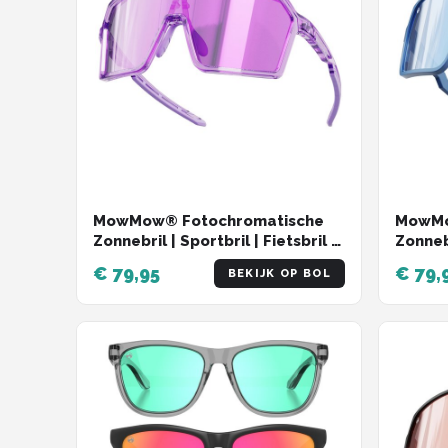
MowMow® Fotochromatische
MowMo
Zonnebril | Sportbril | Fietsbril |
Zonnebr
Wintersport | LuxaLens |
Winter
€ 79,95
€ 79,
BEKIJK OP BOL
WIZARD-006
Super