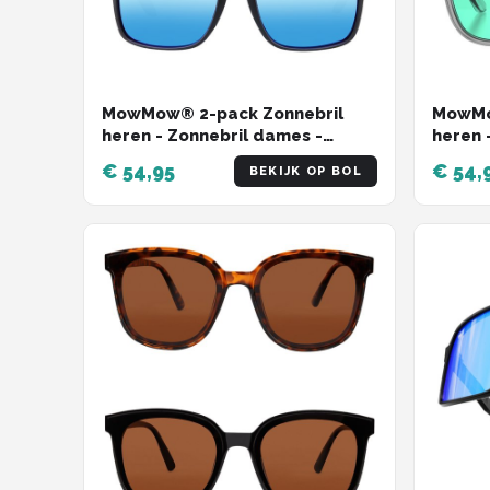
MowMow® 2-pack Zonnebril
MowMo
heren - Zonnebril dames -
heren 
Gepolariseerd -X-CelLens
Gepola
€ 54,95
€ 54,
BEKIJK OP BOL
ZEUS c