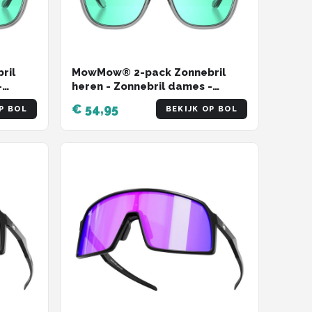
ril
MowMow® 2-pack Zonnebril
-
heren - Zonnebril dames -
s -
Gepolariseerd - X-CelLens -
€ 54,95
P BOL
BEKIJK OP BOL
ZEUS collectie