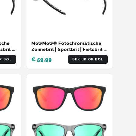
sche
MowMow® Fotochromatische
sbril |
Zonnebril | Sportbril | Fietsbril |
Wintersport | LuxaLens |
€ 59,99
P BOL
BEKIJK OP BOL
WIZARD-007