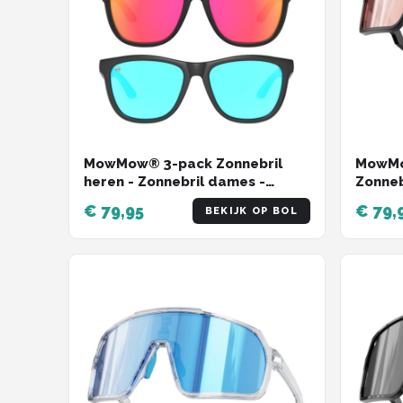
MowMow® 3-pack Zonnebril
MowMo
heren - Zonnebril dames -
Zonnebr
Gepolariseerd - X-CelLens -
Winter
€ 79,95
€ 79,
BEKIJK OP BOL
ZEUS collectie
Super