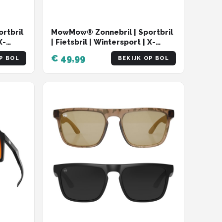
rtbril
MowMow® Zonnebril | Sportbril
X-
| Fietsbril | Wintersport | X-
CelLens | VIKING-005
€ 49,99
P BOL
BEKIJK OP BOL