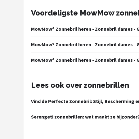
Polaroid
Voordeligste MowMow zonneb
KIMU
MowMow® Zonnebril heren - Zonnebril dames - G
Kingseven
MowMow® Zonnebril heren - Zonnebril dames - G
Sinner
MowMow® Zonnebril heren - Zonnebril dames - G
Montuurtjevoorjou
Fako Fashion®
Lees ook over zonnebrillen
Guess
Vind de Perfecte Zonnebril: Stijl, Bescherming
Maesy
Serengeti zonnebrillen: wat maakt ze bijzonder
Fako Sunglasses®