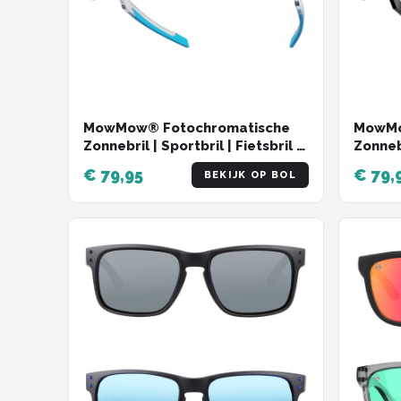
MowMow® Fotochromatische
MowMo
Zonnebril | Sportbril | Fietsbril |
Zonnebr
Wintersport | LuxaLens |
Winter
€ 79,95
€ 79,
BEKIJK OP BOL
SuperHero-005
Super