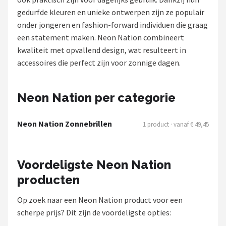
Polaroid
gedurfde kleuren en unieke ontwerpen zijn ze populair
onder jongeren en fashion-forward individuen die graag
KIMU
een statement maken. Neon Nation combineert
kwaliteit met opvallend design, wat resulteert in
Kingseven
accessoires die perfect zijn voor zonnige dagen.
Sinner
Neon Nation per categorie
Montuurtjevoorjou
Neon Nation Zonnebrillen
1 product · vanaf € 49,45
Fako Fashion®
Maesy
Voordeligste Neon Nation
producten
Guess
Op zoek naar een Neon Nation product voor een
Fako Sunglasses®
scherpe prijs? Dit zijn de voordeligste opties: