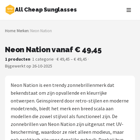
All Cheap Sunglasses
Zoeken
Home
/
Merken
/
Neon Nation
NAVIGATIE
Shop
Neon Nation vanaf € 49,45
1 producten
· 1 categorie · € 49,45 – € 49,45 ·
Merken
Bijgewerkt op 26-10-2025
Blog
Neon Nation is een trendy zonnebrillenmerk dat
Zonnebrillen
bekendstaat om zijn opvallende en kleurrijke
ontwerpen. Geïnspireerd door retro-stijlen en moderne
Baby zonnebrillen
modetrends, biedt het merk een breed scala aan
modellen die zowel stijlvol als functioneel zijn. De
Shop
zonnebrillen van Neon Nation zijn uitgerust met UV-
bescherming, waardoor ze niet alleen modieus, maar
POPULAIRE MERKEN
ook praktisch zijn voor dagelijks gebruik. Dankzij hun