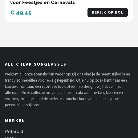
voor Feestjes en Carnavals
€ 49,45
BEKIJK OP BOL
ALL CHEAP SUNGLASSES
Welkom bij onze zonnebrillen webshop! Bij ons vind je de meest stijlvolle en
trendy zonnebrillen voor elke gelegenheid. Of je nu op zoek bent naar een
klassiek montuur, een sportieve look of een hip design, wij hebben het
allemaal. Onze collectie omvat een breed scala aan merken, kleuren en
vormen, zodat je altijd de perfecte zonnebril kunt vinden die bij jouw
persoonlijke stijl past.
MERKEN
Polaroid