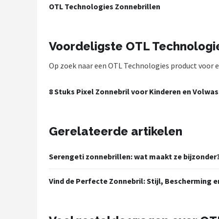
OTL Technologies Zonnebrillen
Polaroid
KIMU
Voordeligste OTL Technologi
Kingseven
Op zoek naar een OTL Technologies product voor een
Sinner
8 Stuks Pixel Zonnebril voor Kinderen en Volw
Montuurtjevoorjou
Fako Fashion®
Gerelateerde artikelen
Guess
Serengeti zonnebrillen: wat maakt ze bijzonder
Maesy
Vind de Perfecte Zonnebril: Stijl, Bescherming
Fako Sunglasses®