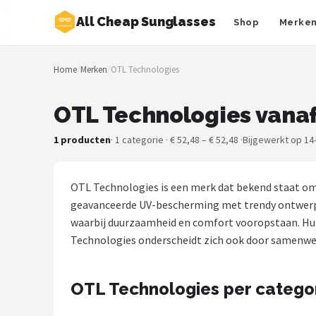
All Cheap Sunglasses
Shop
Merke
Zoeken
Home
/
Merken
/
OTL Technologies
NAVIGATIE
Shop
OTL Technologies vanaf
Merken
1 producten
· 1 categorie · € 52,48 – € 52,48 ·
Bijgewerkt op 14
Blog
OTL Technologies is een merk dat bekend staat om 
Zonnebrillen
geavanceerde UV-bescherming met trendy ontwerpen
waarbij duurzaamheid en comfort vooropstaan. Hun co
Baby zonnebrillen
Technologies onderscheidt zich ook door samenwerk
Shop
OTL Technologies per catego
POPULAIRE MERKEN