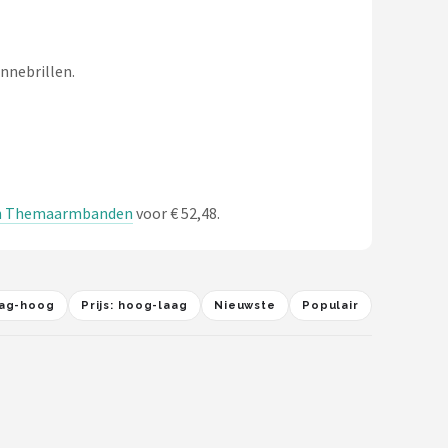
nnebrillen.
n en Themaarmbanden
voor € 52,48.
laag-hoog
Prijs: hoog-laag
Nieuwste
Populair