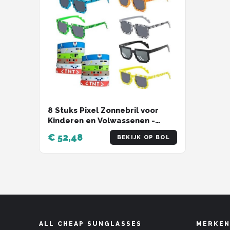
8 Stuks Pixel Zonnebril voor
Kinderen en Volwassenen -
Feestelijke Mozaïek Brillen en
€ 52,48
BEKIJK OP BOL
Themaarmbanden
ALL CHEAP SUNGLASSES
MERKEN