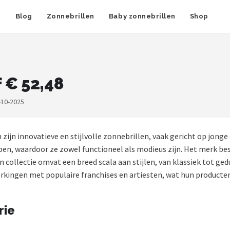
n
Blog
Zonnebrillen
Baby zonnebrillen
Shop
 € 52,48
-10-2025
zijn innovatieve en stijlvolle zonnebrillen, vaak gericht op jo
, waardoor ze zowel functioneel als modieus zijn. Het merk bes
llectie omvat een breed scala aan stijlen, van klassiek tot gedur
ingen met populaire franchises en artiesten, wat hun producten e
rie