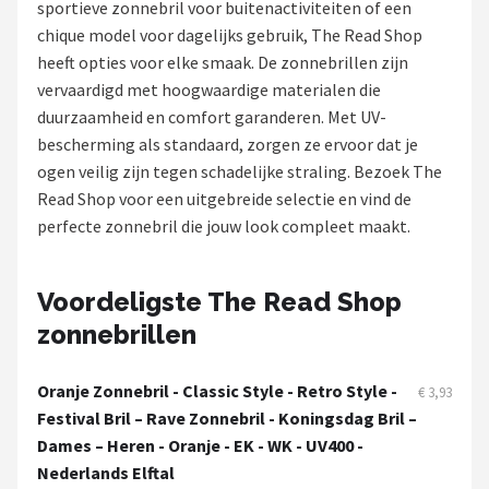
sportieve zonnebril voor buitenactiviteiten of een
Polaroid
chique model voor dagelijks gebruik, The Read Shop
heeft opties voor elke smaak. De zonnebrillen zijn
KIMU
vervaardigd met hoogwaardige materialen die
duurzaamheid en comfort garanderen. Met UV-
Kingseven
bescherming als standaard, zorgen ze ervoor dat je
ogen veilig zijn tegen schadelijke straling. Bezoek The
Sinner
Read Shop voor een uitgebreide selectie en vind de
perfecte zonnebril die jouw look compleet maakt.
Montuurtjevoorjou
Fako Fashion®
Voordeligste The Read Shop
zonnebrillen
Guess
Maesy
Oranje Zonnebril - Classic Style - Retro Style -
€ 3,93
Festival Bril – Rave Zonnebril - Koningsdag Bril –
Fako Sunglasses®
Dames – Heren - Oranje - EK - WK - UV400 -
Nederlands Elftal