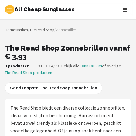
All Cheap Sunglasses
Zoeken
Home
/
Merken
/
The Read Shop
/
Zonnebrillen
NAVIGATIE
Shop
The Read Shop Zonnebrillen vanaf
€ 3,93
Merken
zonnebrillen
3 producten
· € 3,93 – € 14,99 · Bekijk alle
of overige
The Read Shop producten
Blog
Zonnebrillen
Goedkoopste The Read Shop zonnebrillen
Baby zonnebrillen
The Read Shop biedt een diverse collectie zonnebrillen,
ideaal voor stijl en bescherming. Hun assortiment
Shop
bevat zowel trendy als klassieke ontwerpen, geschikt
POPULAIRE MERKEN
voor elke gelegenheid. Of je nu op zoek bent naar een