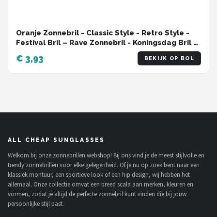
Oranje Zonnebril - Classic Style - Retro Style -
Festival Bril – Rave Zonnebril - Koningsdag Bril –
Dames – Heren - Oranje - EK - WK - UV400 -
€ 3,93
BEKIJK OP BOL
Nederlands Elftal
ALL CHEAP SUNGLASSES
Welkom bij onze zonnebrillen webshop! Bij ons vind je de meest stijlvolle en
trendy zonnebrillen voor elke gelegenheid. Of je nu op zoek bent naar een
klassiek montuur, een sportieve look of een hip design, wij hebben het
allemaal. Onze collectie omvat een breed scala aan merken, kleuren en
vormen, zodat je altijd de perfecte zonnebril kunt vinden die bij jouw
persoonlijke stijl past.