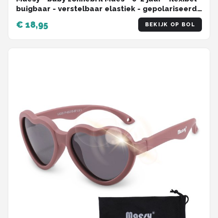
buigbaar - verstelbaar elastiek - gepolariseerde
UV400 bescherming - jongens en meisjes -
€ 18,95
BEKIJK OP BOL
hartvormige babyzonnebril - licht roze