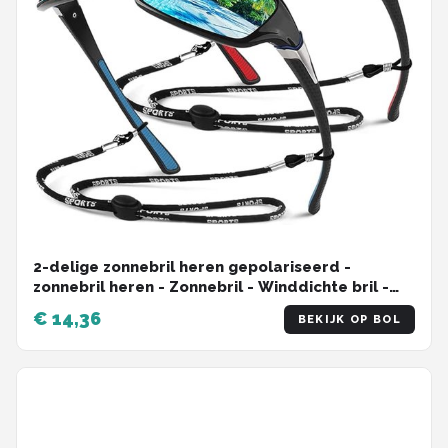
2-delige zonnebril heren gepolariseerd -
zonnebril heren - Zonnebril - Winddichte bril -
Veiligheidsbril - PC - Oranje/Blauw
€ 14,36
BEKIJK OP BOL