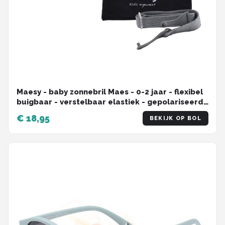
Maesy - baby zonnebril Maes - 0-2 jaar - flexibel
buigbaar - verstelbaar elastiek - gepolariseerde
UV400 bescherming - jongens en meisjes -
€ 18,95
BEKIJK OP BOL
hartvormige babyzonnebril - paars