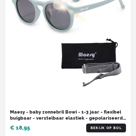
Maesy - baby zonnebril Bowi - 1-3 jaar - flexibel
buigbaar - verstelbaar elastiek - gepolariseerde
UV400 bescherming- dreumes en peuter -
€ 18,95
BEKIJK OP BOL
jongens en meisjes - kinder zonnebril rond - licht