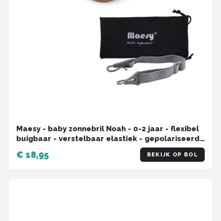
Maesy - baby zonnebril Noah - 0-2 jaar - flexibel
buigbaar - verstelbaar elastiek - gepolariseerde
UV400 bescherming - jongens en meisjes -
€ 18,95
BEKIJK OP BOL
babyzonnebril ovaal - taupe bruin