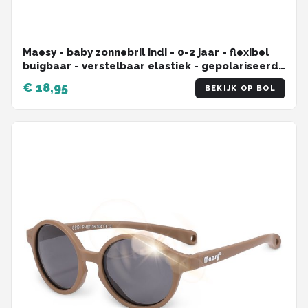
Maesy - baby zonnebril Indi - 0-2 jaar - flexibel
buigbaar - verstelbaar elastiek - gepolariseerde
UV400 bescherming - jongens en meisjes -
€ 18,95
BEKIJK OP BOL
babyzonnebril vierkant - licht blauw