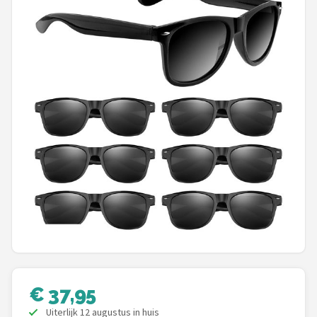
Polaroid
KIMU
Kingseven
Sinner
Montuurtjevoorjou
Fako Fashion®
Guess
Maesy
Fako Sunglasses®
€ 37,95
Uiterlijk 12 augustus in huis