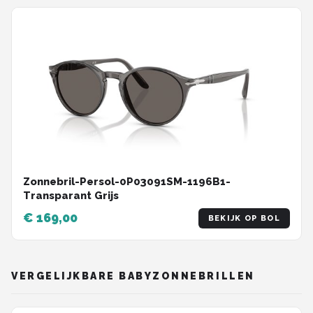
Zonnebril-Persol-0P03091SM-1196B1-
Transparant Grijs
€ 169,00
BEKIJK OP BOL
VERGELIJKBARE BABYZONNEBRILLEN