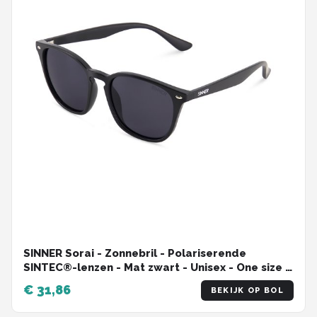
SINNER Sorai - Zonnebril - Polariserende
SINTEC®-lenzen - Mat zwart - Unisex - One size -
BIO based frame
€ 31,86
BEKIJK OP BOL