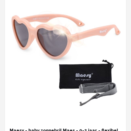
Maesy - baby zonnebril Maes - 0-2 jaar - flexibel