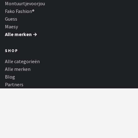
Montuurtjevoorjou
Fako Fashion®
Guess
Maesy
Alle merken →
SHOP
Alle categorieën
Alle merken
Blog
Partners
PARTNERS
Camerabeveiligingshop
Beveilig uw huis met deurbellen met camera's, bewakingscamera's,
beveiligingscamerasysteme...
Keukenmachine Spot
Alles voor de beginnende keukenprinces tot aanstormend Masterchef