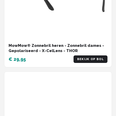
MowMow® Zonnebril heren - Zonnebril dames -
Gepolariseerd - X-CelLens - THOR
€ 29,95
BEKIJK OP BOL