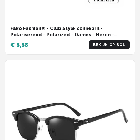
Fako Fashion® - Club Style Zonnebril -
Polariserend - Polarized - Dames - Heren -
Transparant/Zilver
€ 8,88
BEKIJK OP BOL