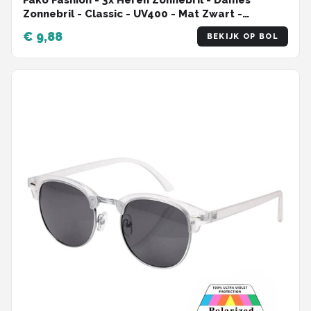
Fako Fashion - 3x Heren Zonnebril - Dames
Zonnebril - Classic - UV400 - Mat Zwart -
Groen/Gele Spiegelglazen - 3 Stuks
€ 9,88
BEKIJK OP BOL