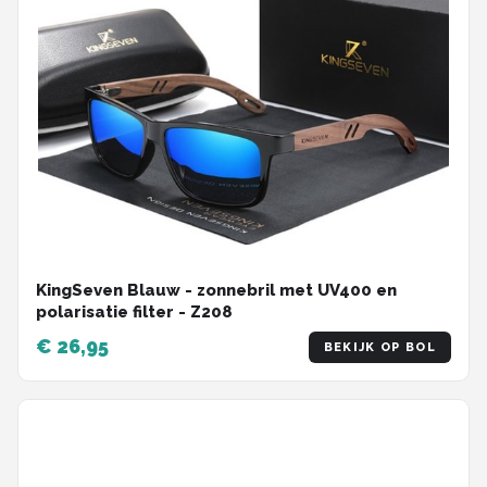
KingSeven Blauw - zonnebril met UV400 en
polarisatie filter - Z208
€ 26,95
BEKIJK OP BOL