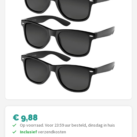
Polaroid
KIMU
Kingseven
Sinner
Montuurtjevoorjou
Fako Fashion®
Guess
Maesy
€ 9,88
Fako Sunglasses®
Op voorraad. Voor 23:59 uur besteld, dinsdag in huis
Inclusief
verzendkosten