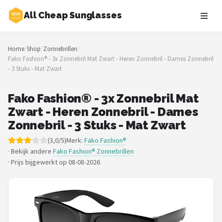
All Cheap Sunglasses
Zoeken
Home
/
Shop
/
Zonnebrillen
/
NAVIGATIE
Fako Fashion® - 3x Zonnebril Mat Zwart - Heren Zonnebril - Dames Zonnebril
- 3 Stuks - Mat Zwart
Shop
Merken
Fako Fashion® - 3x Zonnebril Mat
Zwart - Heren Zonnebril - Dames
Blog
Zonnebril - 3 Stuks - Mat Zwart
(3,0/5)
Merk:
Fako Fashion®
Zonnebrillen
· Bekijk andere
Fako Fashion® Zonnebrillen
·
Prijs bijgewerkt op 08-08-2026
Baby zonnebrillen
Shop
POPULAIRE MERKEN