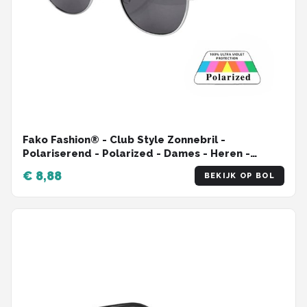
Fako Fashion® - Club Style Zonnebril -
Polariserend - Polarized - Dames - Heren -
Transparant/Zilver
€ 8,88
BEKIJK OP BOL