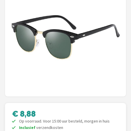
Polaroid
KIMU
Kingseven
Sinner
Montuurtjevoorjou
Fako Fashion®
Guess
Maesy
€ 8,88
Fako Sunglasses®
Op voorraad. Voor 15:00 uur besteld, morgen in huis
Inclusief
verzendkosten