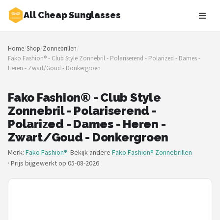
All Cheap Sunglasses
Zoeken
Home
/
Shop
/
Zonnebrillen
/
NAVIGATIE
Fako Fashion® - Club Style Zonnebril - Polariserend - Polarized - Dames -
Heren - Zwart/Goud - Donkergroen
Shop
Merken
Fako Fashion® - Club Style
Zonnebril - Polariserend -
Blog
Polarized - Dames - Heren -
Zwart/Goud - Donkergroen
Zonnebrillen
Merk:
Fako Fashion®
· Bekijk andere
Fako Fashion® Zonnebrillen
·
Prijs bijgewerkt op 05-08-2026
Baby zonnebrillen
Shop
POPULAIRE MERKEN