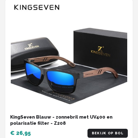
KingSeven Blauw - zonnebril met UV400 en
polarisatie filter - Z208
€ 26,95
BEKIJK OP BOL