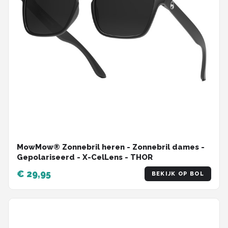
MowMow® Zonnebril heren - Zonnebril dames -
Gepolariseerd - X-CelLens - THOR
€ 29,95
BEKIJK OP BOL