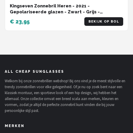
Kingseven Zonnebril Heren - 2021 -
Gepolariseerde glazen - Zwart - Grijs -
Sunglasses
€ 23,95
BEKIJK OP BOL
ALL CHEAP SUNGLASSES
Welkom bij onze zonnebrillen webshop! Bij ons vind je de meest stijlvolle en
trendy zonnebrillen voor elke gelegenheid. Of je nu op zoek bent naar een
klassiek montuur, een sportieve look of een hip design, wij hebben het
allemaal. Onze collectie omvat een breed scala aan merken, kleuren en
vormen, zodat je altijd de perfecte zonnebril kunt vinden die bij jouw
persoonlijke stijl past.
MERKEN