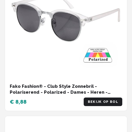
Fako Fashion® - Club Style Zonnebril -
Polariserend - Polarized - Dames - Heren -
Transparant/Zilver
€ 8,88
BEKIJK OP BOL