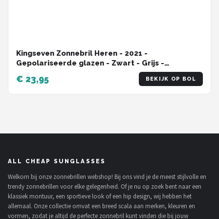
Kingseven Zonnebril Heren - 2021 -
Gepolariseerde glazen - Zwart - Grijs -
Sunglasses
€ 23,95
BEKIJK OP BOL
ALL CHEAP SUNGLASSES
Welkom bij onze zonnebrillen webshop! Bij ons vind je de meest stijlvolle en
trendy zonnebrillen voor elke gelegenheid. Of je nu op zoek bent naar een
klassiek montuur, een sportieve look of een hip design, wij hebben het
allemaal. Onze collectie omvat een breed scala aan merken, kleuren en
vormen, zodat je altijd de perfecte zonnebril kunt vinden die bij jouw