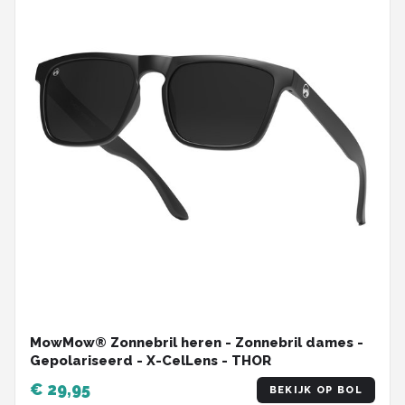
MowMow® Zonnebril heren - Zonnebril dames -
Gepolariseerd - X-CelLens - THOR
€ 29,95
BEKIJK OP BOL