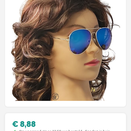
Polaroid
KIMU
Kingseven
Sinner
Montuurtjevoorjou
Fako Fashion®
Guess
Maesy
Fako Sunglasses®
€ 8,88