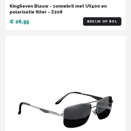
KingSeven Blauw - zonnebril met UV400 en
polarisatie filter - Z208
€ 26,95
BEKIJK OP BOL