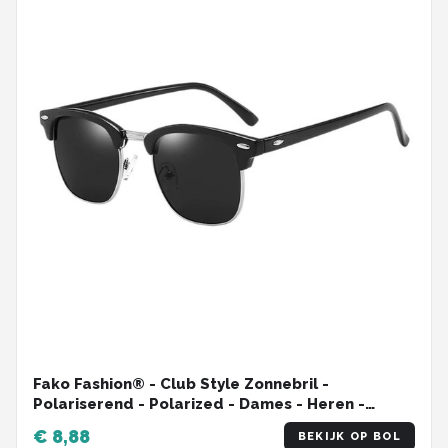
Fako Fashion® - Club Style Zonnebril -
Polariserend - Polarized - Dames - Heren -
Zwart/Zilver
€ 8,88
BEKIJK OP BOL