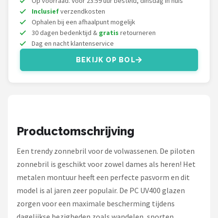
Op voorraad. Voor 23:59 uur besteld, dinsdag in huis
Serengeti
Inclusief
verzendkosten
Ophalen bij een afhaalpunt mogelijk
Alle merken →
30 dagen bedenktijd &
gratis
retourneren
Dag en nacht klantenservice
BEKIJK OP BOL
Productomschrijving
Een trendy zonnebril voor de volwassenen. De piloten
zonnebril is geschikt voor zowel dames als heren! Het
metalen montuur heeft een perfecte pasvorm en dit
model is al jaren zeer populair. De PC UV400 glazen
zorgen voor een maximale bescherming tijdens
dagelijkse bezigheden zoals wandelen, sporten,