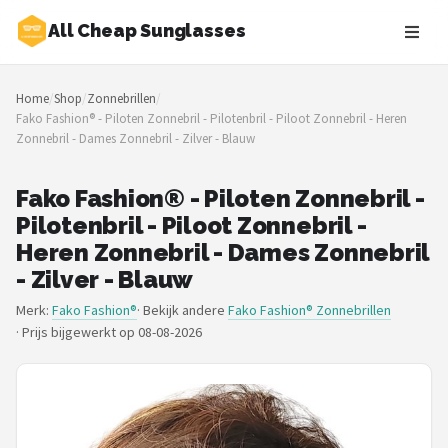
All Cheap Sunglasses
Zoeken
Home
/
Shop
/
Zonnebrillen
/
NAVIGATIE
Fako Fashion® - Piloten Zonnebril - Pilotenbril - Piloot Zonnebril - Heren
Zonnebril - Dames Zonnebril - Zilver - Blauw
Shop
Merken
Fako Fashion® - Piloten Zonnebril -
Pilotenbril - Piloot Zonnebril -
Blog
Heren Zonnebril - Dames Zonnebril
- Zilver - Blauw
Zonnebrillen
Merk:
Fako Fashion®
· Bekijk andere
Fako Fashion® Zonnebrillen
·
Prijs bijgewerkt op 08-08-2026
Baby zonnebrillen
Shop
POPULAIRE MERKEN