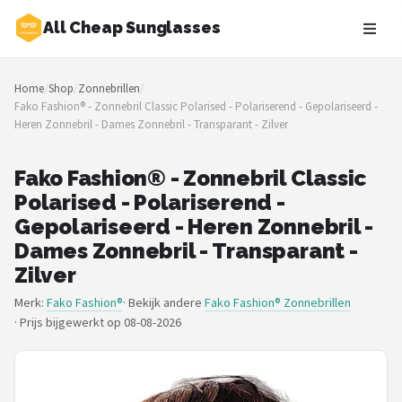
All Cheap Sunglasses
Zoeken
Home
/
Shop
/
Zonnebrillen
/
NAVIGATIE
Fako Fashion® - Zonnebril Classic Polarised - Polariserend - Gepolariseerd -
Heren Zonnebril - Dames Zonnebril - Transparant - Zilver
Shop
Merken
Fako Fashion® - Zonnebril Classic
Polarised - Polariserend -
Blog
Gepolariseerd - Heren Zonnebril -
Dames Zonnebril - Transparant -
Zonnebrillen
Zilver
Merk:
Fako Fashion®
· Bekijk andere
Fako Fashion® Zonnebrillen
Baby zonnebrillen
·
Prijs bijgewerkt op 08-08-2026
Shop
POPULAIRE MERKEN