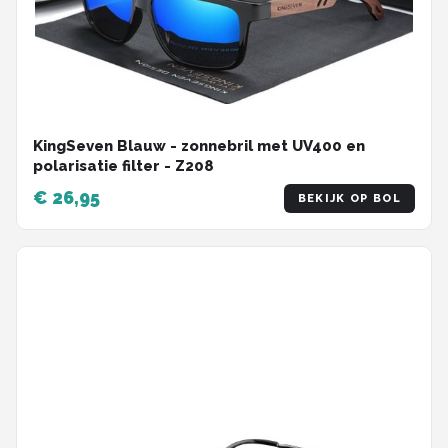
KingSeven Blauw - zonnebril met UV400 en
polarisatie filter - Z208
€ 26,95
BEKIJK OP BOL