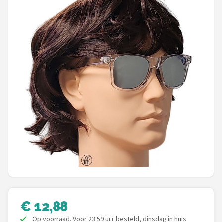
Polaroid
KIMU
Kingseven
Sinner
Montuurtjevoorjou
Fako Fashion®
Maesy
Guess
Fako Sunglasses®
€ 12,88
Op voorraad. Voor 23:59 uur besteld, dinsdag in huis