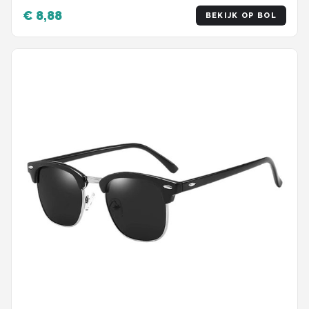
Transparant/Zilver
€ 8,88
BEKIJK OP BOL