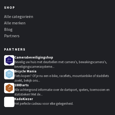
SHOP
Alle categorieën
Alle merken
Blog
Partners
PARTNERS
Camerabeveiligingshop
Beveilig uw huis met deurbellen met camera's, bewakingscamera's,
beveiligingscamerasysteme...
Bicycle Mania
Fiets kopen? Of je nu een e-bike, racefiets, mountainbike of stadsfiets
zoekt, bekijk ons...
180Darts
Alle achtergrond informatie over de dartsport, spelers, toernooien en
statistieken! Met de...
KadoKiezer
🎁
Het perfecte cadeau voor elke gelegenheid.