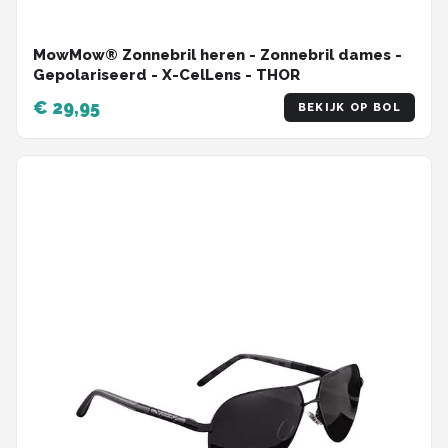
MowMow® Zonnebril heren - Zonnebril dames -
Gepolariseerd - X-CelLens - THOR
€ 29,95
BEKIJK OP BOL