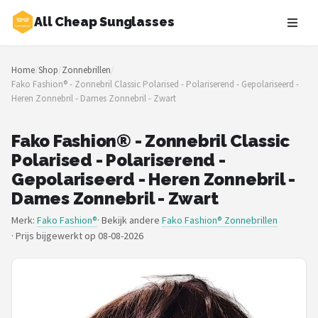
All Cheap Sunglasses
Zoeken
Home
/
Shop
/
Zonnebrillen
/
NAVIGATIE
Fako Fashion® - Zonnebril Classic Polarised - Polariserend - Gepolariseerd -
Heren Zonnebril - Dames Zonnebril - Zwart
Shop
Merken
Fako Fashion® - Zonnebril Classic
Polarised - Polariserend -
Blog
Gepolariseerd - Heren Zonnebril -
Dames Zonnebril - Zwart
Zonnebrillen
Merk:
Fako Fashion®
· Bekijk andere
Fako Fashion® Zonnebrillen
·
Prijs bijgewerkt op 08-08-2026
Baby zonnebrillen
Shop
POPULAIRE MERKEN