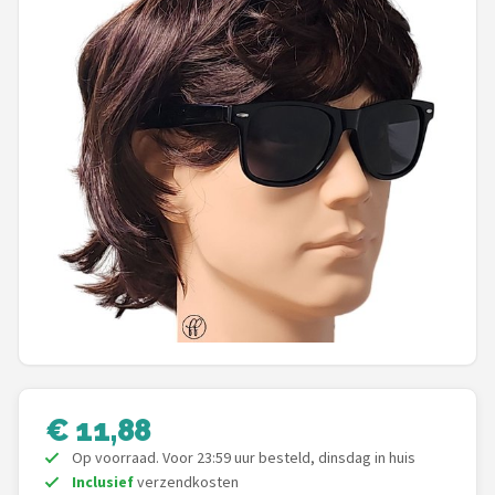
Polaroid
KIMU
Kingseven
Sinner
Montuurtjevoorjou
Fako Fashion®
Maesy
Guess
€ 11,88
Fako Sunglasses®
Op voorraad. Voor 23:59 uur besteld, dinsdag in huis
Inclusief
verzendkosten