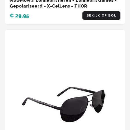
MowMow® Zonnebril heren - Zonnebril dames -
Gepolariseerd - X-CelLens - THOR
€ 29,95
BEKIJK OP BOL