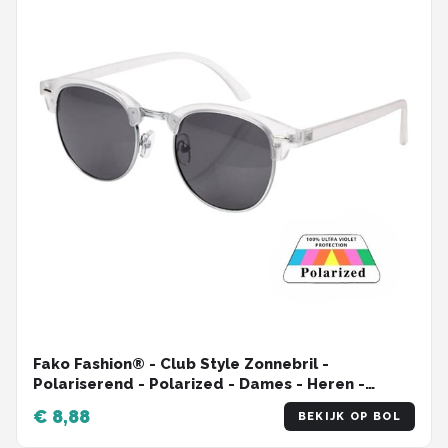
Fako Fashion® - Club Style Zonnebril -
Polariserend - Polarized - Dames - Heren -
Transparant/Zilver
€ 8,88
BEKIJK OP BOL