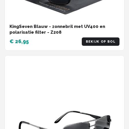
KingSeven Blauw - zonnebril met UV400 en
polarisatie filter - Z208
€ 26,95
BEKIJK OP BOL