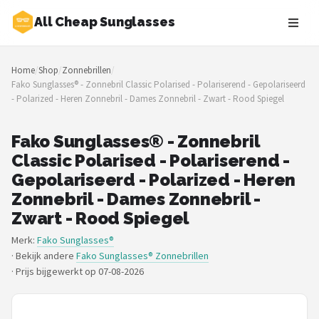
All Cheap Sunglasses
Zoeken
Home
/
Shop
/
Zonnebrillen
/
NAVIGATIE
Fako Sunglasses® - Zonnebril Classic Polarised - Polariserend - Gepolariseerd
- Polarized - Heren Zonnebril - Dames Zonnebril - Zwart - Rood Spiegel
Shop
Merken
Fako Sunglasses® - Zonnebril
Classic Polarised - Polariserend -
Blog
Gepolariseerd - Polarized - Heren
Zonnebril - Dames Zonnebril -
Zonnebrillen
Zwart - Rood Spiegel
Merk:
Fako Sunglasses®
Baby zonnebrillen
· Bekijk andere
Fako Sunglasses® Zonnebrillen
·
Prijs bijgewerkt op 07-08-2026
Shop
POPULAIRE MERKEN