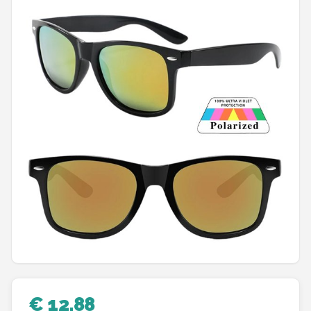
Polaroid
KIMU
Kingseven
Sinner
Montuurtjevoorjou
Fako Fashion®
Guess
Maesy
Fako Sunglasses®
€ 12,88