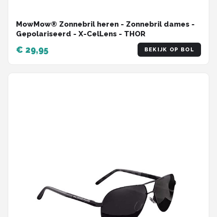
MowMow® Zonnebril heren - Zonnebril dames -
Gepolariseerd - X-CelLens - THOR
€ 29,95
BEKIJK OP BOL