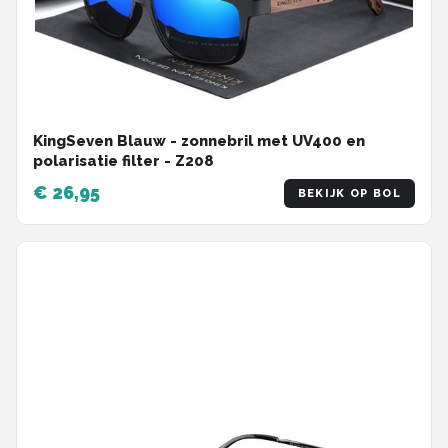
KingSeven Blauw - zonnebril met UV400 en
polarisatie filter - Z208
€ 26,95
BEKIJK OP BOL