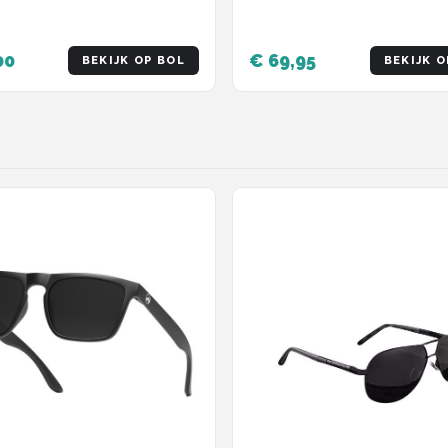
00
€ 69,95
BEKIJK OP BOL
BEKIJK O