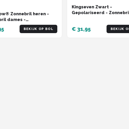
Kingseven Zwart -
Gepolariseerd - Zonnebri
w® Zonnebril heren -
Heren - Sunglasses -
ril dames -
Zomertrend
riseerd - X-CelLens -
95
€ 31,95
BEKIJK OP BOL
BEKIJK O