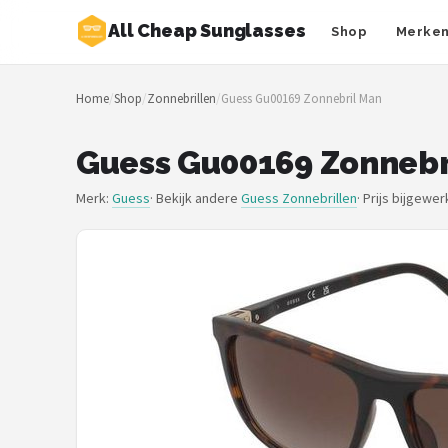
All Cheap Sunglasses
Shop
Merke
Zoeken
Home
/
Shop
/
Zonnebrillen
/
Guess Gu00169 Zonnebril Man
NAVIGATIE
Shop
Guess Gu00169 Zonnebr
Merken
Merk:
Guess
· Bekijk andere
Guess Zonnebrillen
·
Prijs bijgewer
Blog
Zonnebrillen
Baby zonnebrillen
Shop
POPULAIRE MERKEN