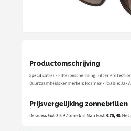
Polaroid
KIMU
Kingseven
Sinner
Montuurtjevoorjou
Productomschrijving
Specificaties:- Filterbescherming: Filter Protecti
Fako Fashion®
Duurzaamheidskenmerken: Normaal- Rxable: Ja- A
Guess
Prijsvergelijking zonnebrillen
Maesy
De Guess Gu00169 Zonnebril Man kost
€ 75,49
. Het
Fako Sunglasses®