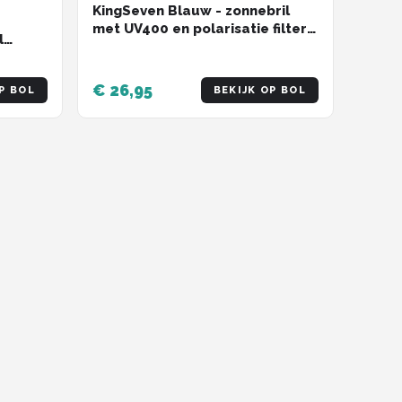
KingSeven Blauw - zonnebril
met UV400 en polarisatie filter -
l
Z208
€ 26,95
P BOL
BEKIJK OP BOL