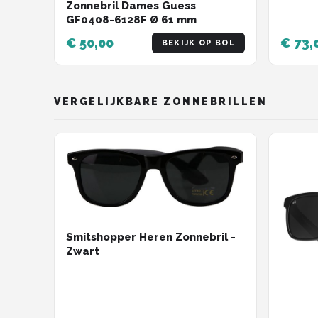
Zonnebril Dames Guess
GF0408-6128F Ø 61 mm
€ 50,00
€ 73,
BEKIJK OP BOL
VERGELIJKBARE ZONNEBRILLEN
Smitshopper Heren Zonnebril -
Zwart