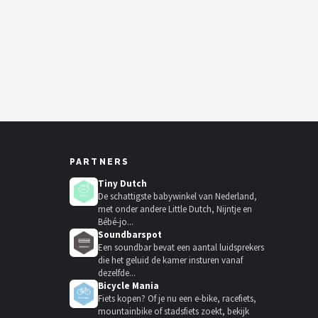
PARTNERS
Tiny Dutch
De schattigste babywinkel van Nederland,
met onder andere Little Dutch, Nijntje en
Bébé-jo...
Soundbarspot
Een soundbar bevat een aantal luidsprekers
die het geluid de kamer insturen vanaf
dezelfde...
Bicycle Mania
Fiets kopen? Of je nu een e-bike, racefiets,
mountainbike of stadsfiets zoekt, bekijk