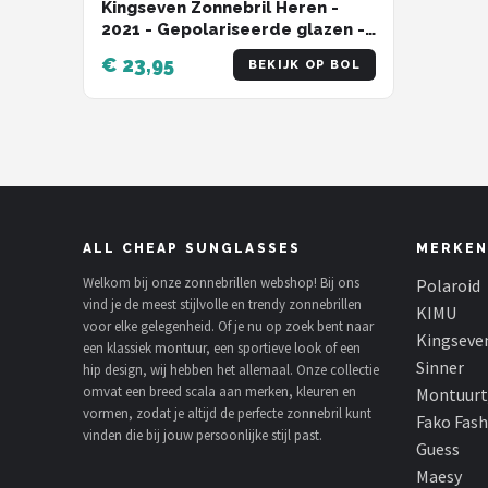
Kingseven Zonnebril Heren -
2021 - Gepolariseerde glazen -
Zwart - Grijs - Sunglasses
€ 23,95
BEKIJK OP BOL
ALL CHEAP SUNGLASSES
MERKEN
Welkom bij onze zonnebrillen webshop! Bij ons
Polaroid
vind je de meest stijlvolle en trendy zonnebrillen
KIMU
voor elke gelegenheid. Of je nu op zoek bent naar
Kingseve
een klassiek montuur, een sportieve look of een
Sinner
hip design, wij hebben het allemaal. Onze collectie
omvat een breed scala aan merken, kleuren en
Montuurt
vormen, zodat je altijd de perfecte zonnebril kunt
Fako Fas
vinden die bij jouw persoonlijke stijl past.
Guess
Maesy