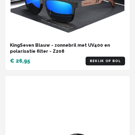
KingSeven Blauw - zonnebril met UV400 en
polarisatie filter - Z208
€ 26,95
BEKIJK OP BOL