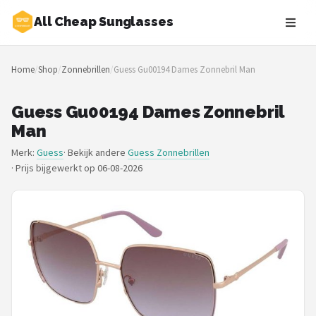
All Cheap Sunglasses
Zoeken
Home
/
Shop
/
Zonnebrillen
/
Guess Gu00194 Dames Zonnebril Man
NAVIGATIE
Shop
Guess Gu00194 Dames Zonnebril
Man
Merken
Merk:
Guess
· Bekijk andere
Guess Zonnebrillen
·
Prijs bijgewerkt op 06-08-2026
Blog
Zonnebrillen
Baby zonnebrillen
Shop
POPULAIRE MERKEN