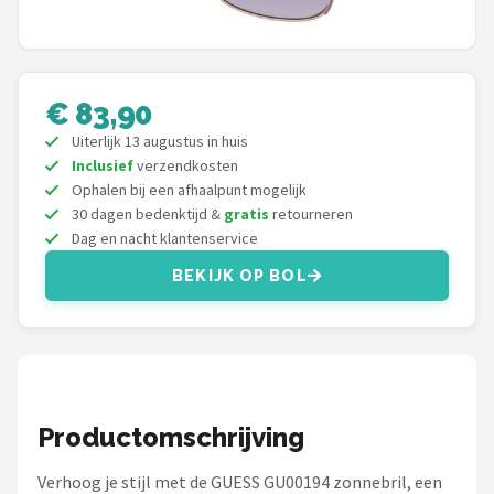
Polaroid
KIMU
€ 83,90
Kingseven
Uiterlijk 13 augustus in huis
Inclusief
verzendkosten
Sinner
Ophalen bij een afhaalpunt mogelijk
30 dagen bedenktijd &
gratis
retourneren
Montuurtjevoorjou
Dag en nacht klantenservice
BEKIJK OP BOL
Fako Fashion®
Guess
Maesy
Productomschrijving
Fako Sunglasses®
Verhoog je stijl met de GUESS GU00194 zonnebril, een