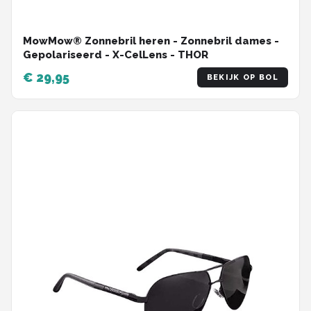
MowMow® Zonnebril heren - Zonnebril dames -
Gepolariseerd - X-CelLens - THOR
€ 29,95
BEKIJK OP BOL