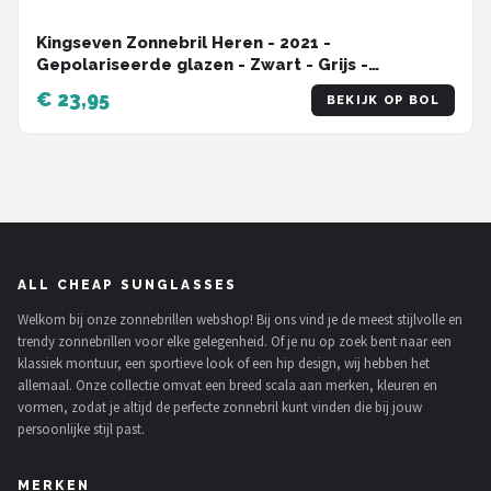
Kingseven Zonnebril Heren - 2021 -
Gepolariseerde glazen - Zwart - Grijs -
Sunglasses
€ 23,95
BEKIJK OP BOL
ALL CHEAP SUNGLASSES
Welkom bij onze zonnebrillen webshop! Bij ons vind je de meest stijlvolle en
trendy zonnebrillen voor elke gelegenheid. Of je nu op zoek bent naar een
klassiek montuur, een sportieve look of een hip design, wij hebben het
allemaal. Onze collectie omvat een breed scala aan merken, kleuren en
vormen, zodat je altijd de perfecte zonnebril kunt vinden die bij jouw
persoonlijke stijl past.
MERKEN