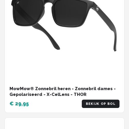
MowMow® Zonnebril heren - Zonnebril dames -
Gepolariseerd - X-CelLens - THOR
€ 29,95
BEKIJK OP BOL