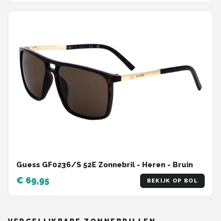
Guess GF0236/S 52E Zonnebril - Heren - Bruin
€ 69,95
BEKIJK OP BOL