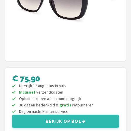
Polaroid
KIMU
Kingseven
Sinner
Montuurtjevoorjou
Fako Fashion®
€ 75,90
Uiterlijk 12 augustus in huis
Guess
Inclusief
verzendkosten
Ophalen bij een afhaalpunt mogelijk
Maesy
30 dagen bedenktijd &
gratis
retourneren
Dag en nacht klantenservice
Fako Sunglasses®
BEKIJK OP BOL