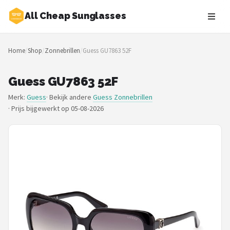
All Cheap Sunglasses
Zoeken
Home
/
Shop
/
Zonnebrillen
/
Guess GU7863 52F
NAVIGATIE
Shop
Guess GU7863 52F
Merk:
Guess
· Bekijk andere
Guess Zonnebrillen
Merken
·
Prijs bijgewerkt op 05-08-2026
Blog
Zonnebrillen
Baby zonnebrillen
Shop
POPULAIRE MERKEN