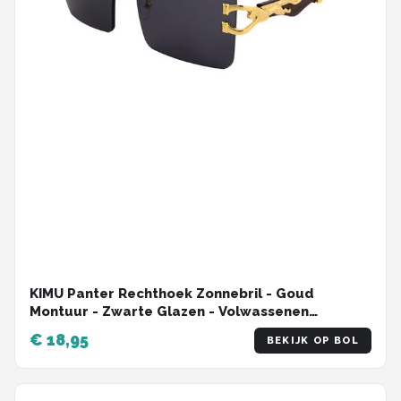
KIMU Panter Rechthoek Zonnebril - Goud
Montuur - Zwarte Glazen - Volwassenen
Kunststof Luxe Luipaard Cheetah Mode Miljonair
€ 18,95
BEKIJK OP BOL
Rijkdom Carnaval