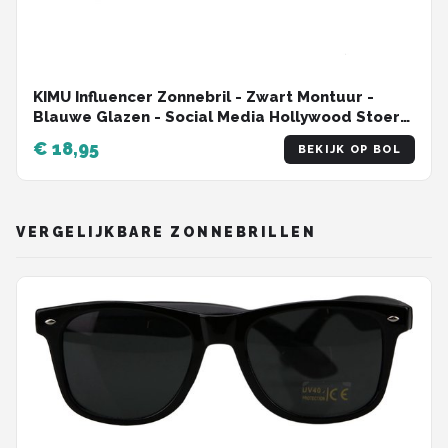
KIMU Influencer Zonnebril - Zwart Montuur -
Blauwe Glazen - Social Media Hollywood Stoer
Retro Hip Avator Trendsetter Celebrity
€ 18,95
BEKIJK OP BOL
Pilotenbril Carnaval
VERGELIJKBARE ZONNEBRILLEN