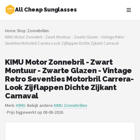
All Cheap Sunglasses
Zoeken
Home
/
Shop
/
Zonnebrillen
/
NAVIGATIE
KIMU Motor Zonnebril - Zwart Montuur - Zwarte Glazen - Vintage Retro
Seventies Motorbril Carrera-Look Zijflappen Dichte Zijkant Carnaval
Shop
Merken
KIMU Motor Zonnebril - Zwart
Montuur - Zwarte Glazen - Vintage
Blog
Retro Seventies Motorbril Carrera-
Look Zijflappen Dichte Zijkant
Zonnebrillen
Carnaval
Merk:
KIMU
· Bekijk andere
KIMU Zonnebrillen
Baby zonnebrillen
·
Prijs bijgewerkt op 08-08-2026
Shop
POPULAIRE MERKEN