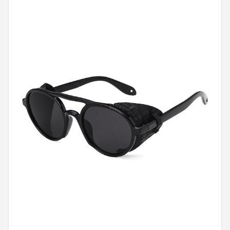
Polaroid
KIMU
Kingseven
Sinner
Montuurtjevoorjou
Fako Fashion®
Guess
Maesy
Fako Sunglasses®