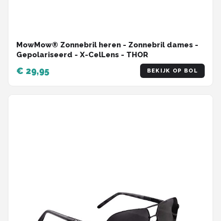
MowMow® Zonnebril heren - Zonnebril dames -
Gepolariseerd - X-CelLens - THOR
€ 29,95
BEKIJK OP BOL