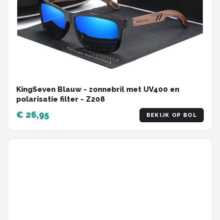
KingSeven Blauw - zonnebril met UV400 en
polarisatie filter - Z208
€ 26,95
BEKIJK OP BOL