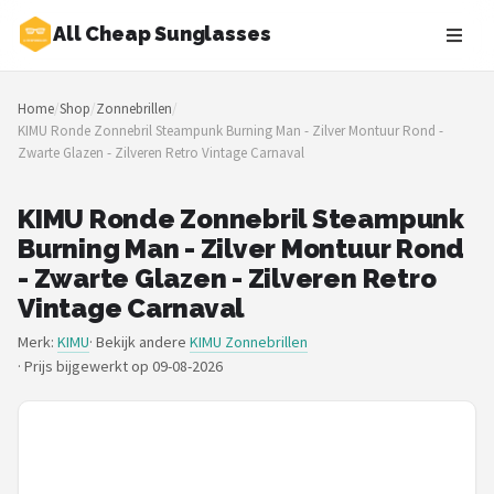
All Cheap Sunglasses
Zoeken
Home
/
Shop
/
Zonnebrillen
/
NAVIGATIE
KIMU Ronde Zonnebril Steampunk Burning Man - Zilver Montuur Rond -
Zwarte Glazen - Zilveren Retro Vintage Carnaval
Shop
Merken
KIMU Ronde Zonnebril Steampunk
Burning Man - Zilver Montuur Rond
Blog
- Zwarte Glazen - Zilveren Retro
Vintage Carnaval
Zonnebrillen
Merk:
KIMU
· Bekijk andere
KIMU Zonnebrillen
·
Prijs bijgewerkt op 09-08-2026
Baby zonnebrillen
Shop
POPULAIRE MERKEN