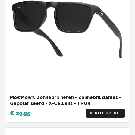
MowMow® Zonnebril heren - Zonnebril dames -
Gepolariseerd - X-CelLens - THOR
€ 29,95
BEKIJK OP BOL