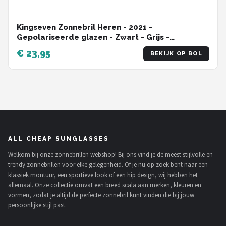
Kingseven Zonnebril Heren - 2021 -
Gepolariseerde glazen - Zwart - Grijs -
Sunglasses
€ 23,95
BEKIJK OP BOL
ALL CHEAP SUNGLASSES
Welkom bij onze zonnebrillen webshop! Bij ons vind je de meest stijlvolle en
trendy zonnebrillen voor elke gelegenheid. Of je nu op zoek bent naar een
klassiek montuur, een sportieve look of een hip design, wij hebben het
allemaal. Onze collectie omvat een breed scala aan merken, kleuren en
vormen, zodat je altijd de perfecte zonnebril kunt vinden die bij jouw
persoonlijke stijl past.