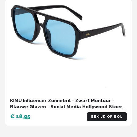
KIMU Influencer Zonnebril - Zwart Montuur -
Blauwe Glazen - Social Media Hollywood Stoer
Retro Hip Avator Trendsetter Celebrity
€ 18,95
BEKIJK OP BOL
Pilotenbril Carnaval