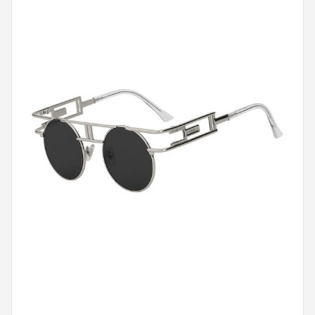
Polaroid
KIMU
Kingseven
Sinner
Montuurtjevoorjou
Fako Fashion®
Maesy
Fako Sunglasses®
Guess