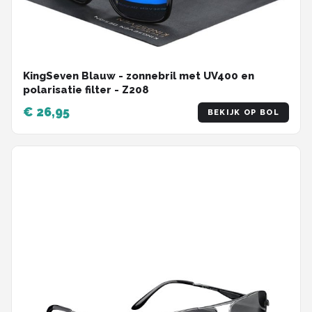
KingSeven Blauw - zonnebril met UV400 en
polarisatie filter - Z208
€ 26,95
BEKIJK OP BOL