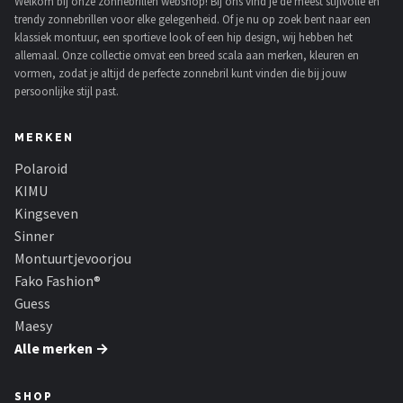
Welkom bij onze zonnebrillen webshop! Bij ons vind je de meest stijlvolle en
trendy zonnebrillen voor elke gelegenheid. Of je nu op zoek bent naar een
klassiek montuur, een sportieve look of een hip design, wij hebben het
allemaal. Onze collectie omvat een breed scala aan merken, kleuren en
vormen, zodat je altijd de perfecte zonnebril kunt vinden die bij jouw
persoonlijke stijl past.
MERKEN
Polaroid
KIMU
Kingseven
Sinner
Montuurtjevoorjou
Fako Fashion®
Guess
Maesy
Alle merken →
SHOP