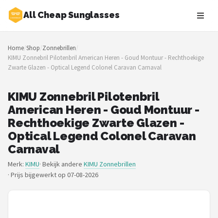
All Cheap Sunglasses
Zoeken
Home
/
Shop
/
Zonnebrillen
/
NAVIGATIE
KIMU Zonnebril Pilotenbril American Heren - Goud Montuur - Rechthoekige
Zwarte Glazen - Optical Legend Colonel Caravan Carnaval
Shop
Merken
KIMU Zonnebril Pilotenbril
American Heren - Goud Montuur -
Blog
Rechthoekige Zwarte Glazen -
Optical Legend Colonel Caravan
Zonnebrillen
Carnaval
Merk:
KIMU
· Bekijk andere
KIMU Zonnebrillen
Baby zonnebrillen
·
Prijs bijgewerkt op 07-08-2026
Shop
POPULAIRE MERKEN