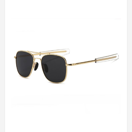
Polaroid
KIMU
Kingseven
Sinner
Montuurtjevoorjou
Fako Fashion®
Guess
Maesy
Fako Sunglasses®