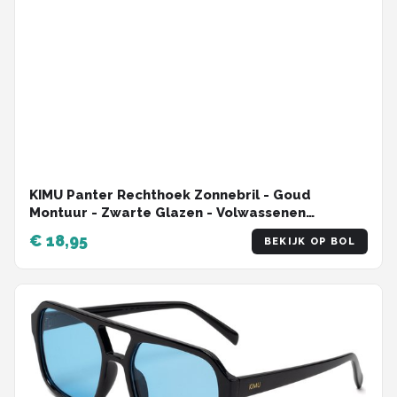
KIMU Panter Rechthoek Zonnebril - Goud
Montuur - Zwarte Glazen - Volwassenen
Kunststof Luxe Luipaard Cheetah Mode Miljonair
€ 18,95
BEKIJK OP BOL
Rijkdom Carnaval