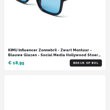
KIMU Influencer Zonnebril - Zwart Montuur -
Blauwe Glazen - Social Media Hollywood Stoer
Retro Hip Avator Trendsetter Celebrity
€ 18,95
BEKIJK OP BOL
Pilotenbril Carnaval