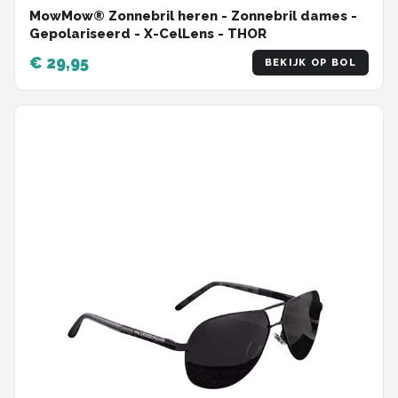
MowMow® Zonnebril heren - Zonnebril dames -
Gepolariseerd - X-CelLens - THOR
€ 29,95
BEKIJK OP BOL