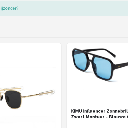
bijzonder?
KIMU Influencer Zonnebril
Zwart Montuur - Blauwe 
- Social Media Hollywood