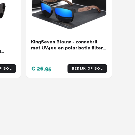
KingSeven Blauw - zonnebril
met UV400 en polarisatie filter -
l
Z208
€ 26,95
P BOL
BEKIJK OP BOL