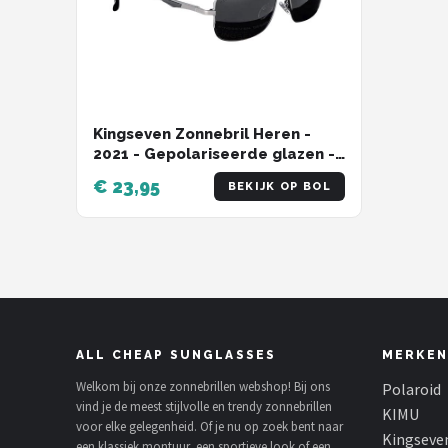
Kingseven Zonnebril Heren -
2021 - Gepolariseerde glazen -
Zwart - Grijs - Sunglasses
€ 23,95
BEKIJK OP BOL
ALL CHEAP SUNGLASSES
MERKEN
Welkom bij onze zonnebrillen webshop! Bij ons
Polaroid
vind je de meest stijlvolle en trendy zonnebrillen
KIMU
voor elke gelegenheid. Of je nu op zoek bent naar
Kingseve
een klassiek montuur, een sportieve look of een