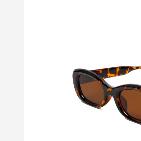
Polaroid
KIMU
Kingseven
Sinner
Montuurtjevoorjou
Fako Fashion®
Guess
Maesy
Fako Sunglasses®