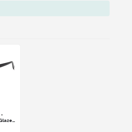
 -
Glazen
 Stoer