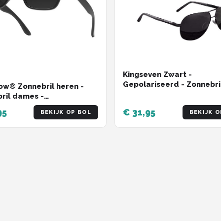
Kingseven Zwart -
Gepolariseerd - Zonnebri
w® Zonnebril heren -
Heren - Sunglasses -
ril dames -
Zomertrend
riseerd - X-CelLens -
95
€ 31,95
BEKIJK OP BOL
BEKIJK O