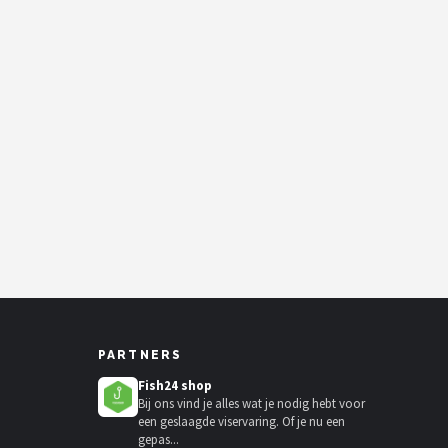
PARTNERS
Fish24 shop
Bij ons vind je alles wat je nodig hebt voor
een geslaagde viservaring. Of je nu een
gepas...