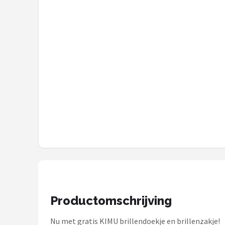
Zonnebril Dames
Alle merken →
Productomschrijving
Nu met gratis KIMU brillendoekje en brillenzakje!