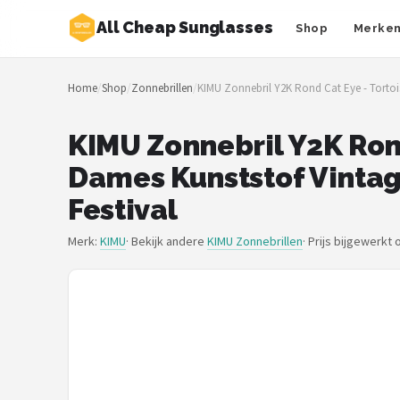
All Cheap Sunglasses
Shop
Merke
Zoeken
Home
/
Shop
/
Zonnebrillen
/
KIMU Zonnebril Y2K Rond Cat Eye - Tortois
NAVIGATIE
Shop
KIMU Zonnebril Y2K Rond
Dames Kunststof Vintag
Merken
Festival
Blog
Merk:
KIMU
· Bekijk andere
KIMU Zonnebrillen
·
Prijs bijgewerkt 
Zonnebrillen
Baby zonnebrillen
Shop
POPULAIRE MERKEN