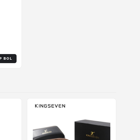
tter
naval
P BOL