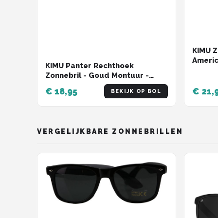
KIMU Z
Americ
KIMU Panter Rechthoek
- Rech
Zonnebril - Goud Montuur -
Optica
Zwarte Glazen - Volwassenen
Carava
€ 18,95
€ 21,
BEKIJK OP BOL
Kunststof Luxe Luipaard
Cheetah Mode Miljonair Rijkdom
Carnaval
VERGELIJKBARE ZONNEBRILLEN