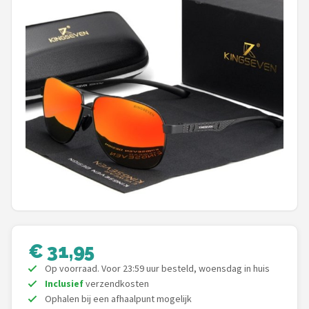
Polaroid
KIMU
Kingseven
Sinner
Montuurtjevoorjou
Fako Fashion®
Guess
Maesy
€ 31,95
Op voorraad. Voor 23:59 uur besteld, woensdag in huis
Fako Sunglasses®
Inclusief
verzendkosten
Ophalen bij een afhaalpunt mogelijk