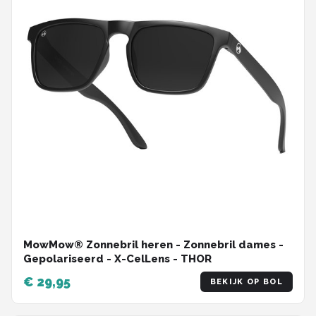
MowMow® Zonnebril heren - Zonnebril dames -
Gepolariseerd - X-CelLens - THOR
€ 29,95
BEKIJK OP BOL