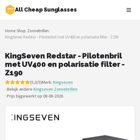
All Cheap Sunglasses
Zoeken
Home
/
Shop
/
Zonnebrillen
/
NAVIGATIE
KingSeven Redstar - Pilotenbril met UV400 en polarisatie filter - Z190
Shop
KingSeven Redstar - Pilotenbril
Merken
met UV400 en polarisatie filter -
Z190
Blog
(5,0/5)
Merk:
Kingseven
· Bekijk andere
Kingseven Zonnebrillen
Zonnebrillen
·
Prijs bijgewerkt op 08-08-2026
Baby zonnebrillen
Shop
POPULAIRE MERKEN