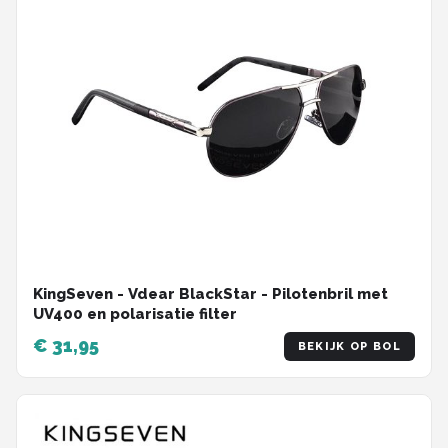
KingSeven - Vdear BlackStar - Pilotenbril met
UV400 en polarisatie filter
€ 31,95
BEKIJK OP BOL