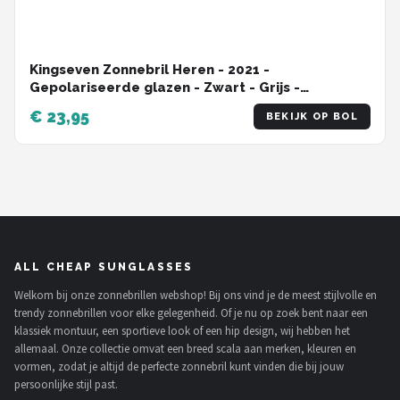
Kingseven Zonnebril Heren - 2021 -
Gepolariseerde glazen - Zwart - Grijs -
Sunglasses
€ 23,95
BEKIJK OP BOL
ALL CHEAP SUNGLASSES
Welkom bij onze zonnebrillen webshop! Bij ons vind je de meest stijlvolle en
trendy zonnebrillen voor elke gelegenheid. Of je nu op zoek bent naar een
klassiek montuur, een sportieve look of een hip design, wij hebben het
allemaal. Onze collectie omvat een breed scala aan merken, kleuren en
vormen, zodat je altijd de perfecte zonnebril kunt vinden die bij jouw
persoonlijke stijl past.