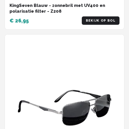
KingSeven Blauw - zonnebril met UV400 en
polarisatie filter - Z208
€ 26,95
BEKIJK OP BOL