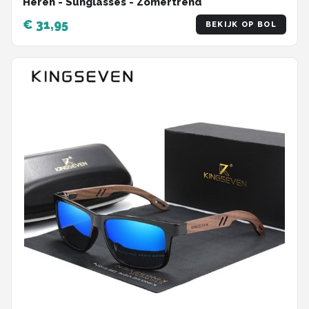
Heren - Sunglasses - Zomertrend
€ 31,95
BEKIJK OP BOL