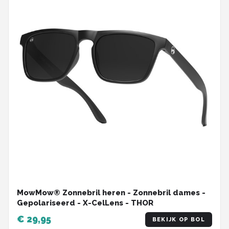
MowMow® Zonnebril heren - Zonnebril dames -
Gepolariseerd - X-CelLens - THOR
€ 29,95
BEKIJK OP BOL