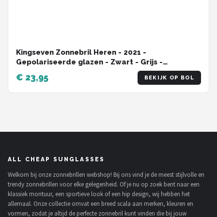
Kingseven Zonnebril Heren - 2021 -
Gepolariseerde glazen - Zwart - Grijs -
Sunglasses
€ 23,95
BEKIJK OP BOL
ALL CHEAP SUNGLASSES
Welkom bij onze zonnebrillen webshop! Bij ons vind je de meest stijlvolle en
trendy zonnebrillen voor elke gelegenheid. Of je nu op zoek bent naar een
klassiek montuur, een sportieve look of een hip design, wij hebben het
allemaal. Onze collectie omvat een breed scala aan merken, kleuren en
vormen, zodat je altijd de perfecte zonnebril kunt vinden die bij jouw