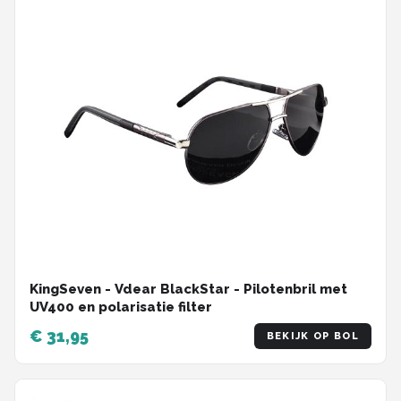
KingSeven - Vdear BlackStar - Pilotenbril met
UV400 en polarisatie filter
€ 31,95
BEKIJK OP BOL