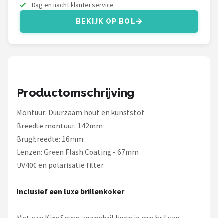
Serengeti
Dag en nacht klantenservice
BEKIJK OP BOL
Alle merken →
Productomschrijving
Montuur: Duurzaam hout en kunststof
Breedte montuur: 142mm
Brugbreedte: 16mm
Lenzen: Green Flash Coating - 67mm
UV400 en polarisatie filter
Inclusief een luxe brillenkoker
Met een KingSeven zonnebril koop je een bril van