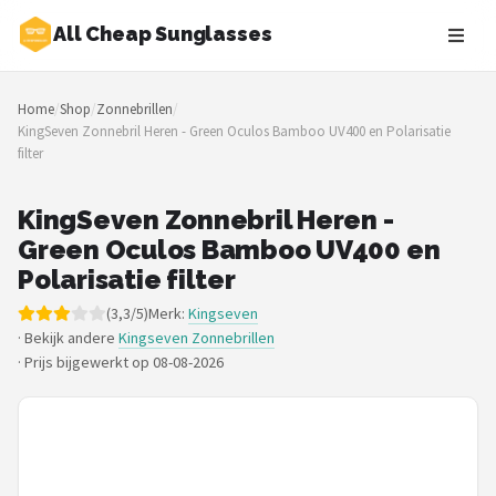
All Cheap Sunglasses
Zoeken
Home
/
Shop
/
Zonnebrillen
/
NAVIGATIE
KingSeven Zonnebril Heren - Green Oculos Bamboo UV400 en Polarisatie
filter
Shop
Merken
KingSeven Zonnebril Heren -
Green Oculos Bamboo UV400 en
Blog
Polarisatie filter
(3,3/5)
Merk:
Kingseven
Zonnebrillen
· Bekijk andere
Kingseven Zonnebrillen
·
Prijs bijgewerkt op 08-08-2026
Baby zonnebrillen
Shop
POPULAIRE MERKEN