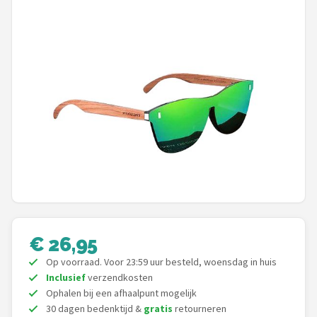
Polaroid
KIMU
Kingseven
Sinner
Montuurtjevoorjou
Fako Fashion®
Guess
€ 26,95
Maesy
Op voorraad. Voor 23:59 uur besteld, woensdag in huis
Inclusief
verzendkosten
Fako Sunglasses®
Ophalen bij een afhaalpunt mogelijk
30 dagen bedenktijd &
gratis
retourneren