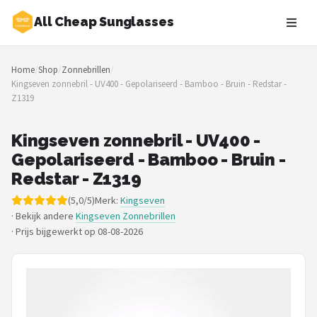
All Cheap Sunglasses
Zoeken
Home
/
Shop
/
Zonnebrillen
/
NAVIGATIE
Kingseven zonnebril - UV400 - Gepolariseerd - Bamboo - Bruin - Redstar -
Z1319
Shop
Merken
Kingseven zonnebril - UV400 -
Gepolariseerd - Bamboo - Bruin -
Blog
Redstar - Z1319
(5,0/5)
Merk:
Kingseven
Zonnebrillen
· Bekijk andere
Kingseven Zonnebrillen
·
Prijs bijgewerkt op 08-08-2026
Baby zonnebrillen
Shop
POPULAIRE MERKEN