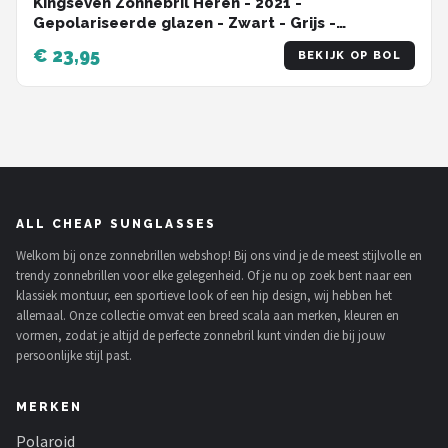
Kingseven Zonnebril Heren - 2021 -
Gepolariseerde glazen - Zwart - Grijs -
Sunglasses
€ 23,95
BEKIJK OP BOL
ALL CHEAP SUNGLASSES
Welkom bij onze zonnebrillen webshop! Bij ons vind je de meest stijlvolle en
trendy zonnebrillen voor elke gelegenheid. Of je nu op zoek bent naar een
klassiek montuur, een sportieve look of een hip design, wij hebben het
allemaal. Onze collectie omvat een breed scala aan merken, kleuren en
vormen, zodat je altijd de perfecte zonnebril kunt vinden die bij jouw
persoonlijke stijl past.
MERKEN
Polaroid