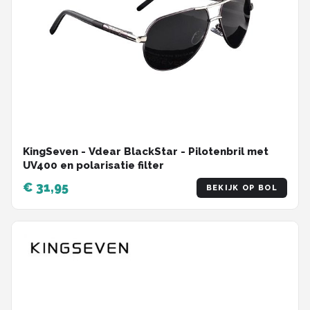
KingSeven - Vdear BlackStar - Pilotenbril met
UV400 en polarisatie filter
€ 31,95
BEKIJK OP BOL