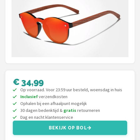
Polaroid
KIMU
Kingseven
Sinner
Montuurtjevoorjou
€ 34,99
Fako Fashion®
Op voorraad. Voor 23:59 uur besteld, woensdag in huis
Maesy
Inclusief
verzendkosten
Ophalen bij een afhaalpunt mogelijk
30 dagen bedenktijd &
gratis
retourneren
Fako Sunglasses®
Dag en nacht klantenservice
Guess
BEKIJK OP BOL