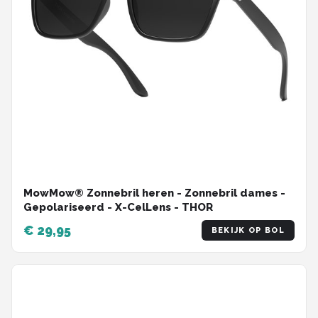
MowMow® Zonnebril heren - Zonnebril dames -
Gepolariseerd - X-CelLens - THOR
€ 29,95
BEKIJK OP BOL