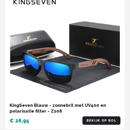
KingSeven Blauw - zonnebril met UV400 en
polarisatie filter - Z208
€ 26,95
BEKIJK OP BOL