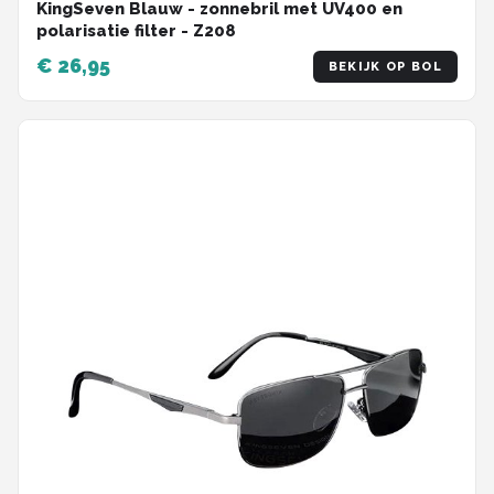
KingSeven Blauw - zonnebril met UV400 en
polarisatie filter - Z208
€ 26,95
BEKIJK OP BOL