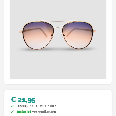
Polaroid
KIMU
Kingseven
Sinner
Montuurtjevoorjou
Fako Fashion®
Guess
Maesy
€ 21,95
Fako Sunglasses®
Uiterlijk 7 augustus in huis
Inclusief
verzendkosten