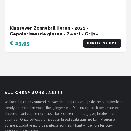
Kingseven Zonnebril Heren - 2021 -
Gepolariseerde glazen - Zwart - Grijs -
Sunglasses
€ 23,95
BEKIJK OP BOL
ALL CHEAP SUNGLASSES
Welkom bij onze zonnebrillen webshop! Bij ons vind je de meest stijlvolle en
trendy zonnebrillen voor elke gelegenheid. Of je nu op zoek bent naar een
klassiek montuur, een sportieve look of een hip design, wij hebben het
allemaal. Onze collectie omvat een breed scala aan merken, kleuren en
vormen, zodat je altijd de perfecte zonnebril kunt vinden die bij jouw