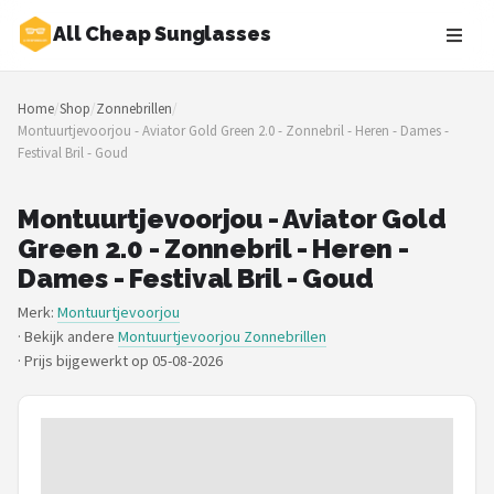
All Cheap Sunglasses
Zoeken
Home
/
Shop
/
Zonnebrillen
/
NAVIGATIE
Montuurtjevoorjou - Aviator Gold Green 2.0 - Zonnebril - Heren - Dames -
Festival Bril - Goud
Shop
Merken
Montuurtjevoorjou - Aviator Gold
Green 2.0 - Zonnebril - Heren -
Blog
Dames - Festival Bril - Goud
Merk:
Montuurtjevoorjou
Zonnebrillen
· Bekijk andere
Montuurtjevoorjou Zonnebrillen
·
Prijs bijgewerkt op 05-08-2026
Baby zonnebrillen
Shop
POPULAIRE MERKEN