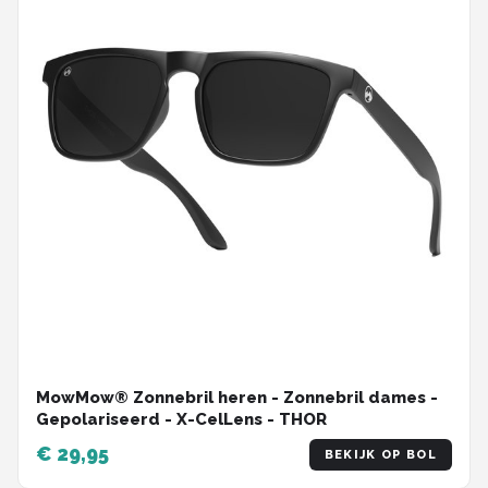
MowMow® Zonnebril heren - Zonnebril dames -
Gepolariseerd - X-CelLens - THOR
€ 29,95
BEKIJK OP BOL