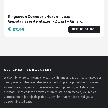
Kingseven Zonnebril Heren - 2021 -
Gepolariseerde glazen - Zwart - Grijs -
Sunglasses
€ 23,95
BEKIJK OP BOL
ALL CHEAP SUNGLASSES
Welkom bij onze zonnebrillen webshop! Bij ons vind je de meest stijlvolle en
trendy zonnebrillen voor elke gelegenheid. Of je nu op zoek bent naar een
klassiek montuur, een sportieve look of een hip design, wij hebben het
allemaal. Onze collectie omvat een breed scala aan merken, kleuren en
vormen, zodat je altijd de perfecte zonnebril kunt vinden die bij jouw
persoonlijke stijl past.