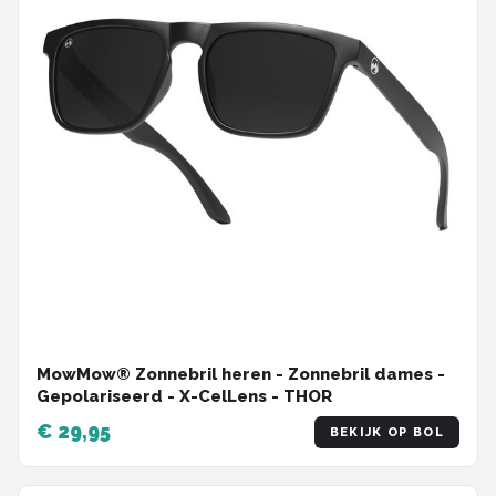
MowMow® Zonnebril heren - Zonnebril dames -
Gepolariseerd - X-CelLens - THOR
€ 29,95
BEKIJK OP BOL