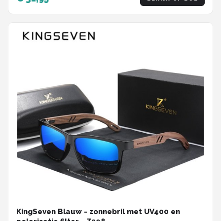
KingSeven Blauw - zonnebril met UV400 en