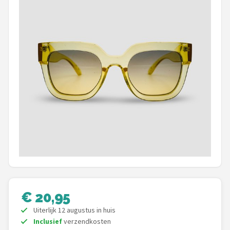
Polaroid
KIMU
Kingseven
Sinner
Montuurtjevoorjou
Fako Fashion®
Maesy
Guess
€ 20,95
Fako Sunglasses®
Uiterlijk 12 augustus in huis
Inclusief
verzendkosten