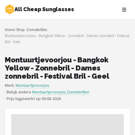
All Cheap Sunglasses
Zoeken
Home
/
Shop
/
Zonnebrillen
/
NAVIGATIE
Montuurtjevoorjou - Bangkok Yellow - Zonnebril - Dames zonnebril - Festival
Bril - Geel
Shop
Merken
Montuurtjevoorjou - Bangkok
Yellow - Zonnebril - Dames
Blog
zonnebril - Festival Bril - Geel
Merk:
Montuurtjevoorjou
Zonnebrillen
· Bekijk andere
Montuurtjevoorjou Zonnebrillen
·
Prijs bijgewerkt op 09-08-2026
Baby zonnebrillen
Shop
POPULAIRE MERKEN