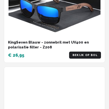
KingSeven Blauw - zonnebril met UV400 en
polarisatie filter - Z208
€ 26,95
BEKIJK OP BOL