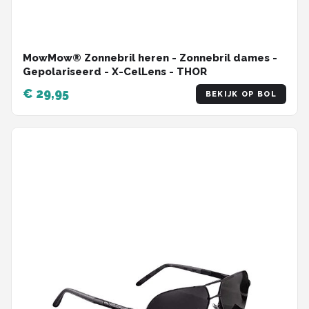
MowMow® Zonnebril heren - Zonnebril dames -
Gepolariseerd - X-CelLens - THOR
€ 29,95
BEKIJK OP BOL