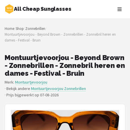
All Cheap Sunglasses
Zoeken
Home
/
Shop
/
Zonnebrillen
/
NAVIGATIE
Montuurtjevoorjou - Beyond Brown - Zonnebrillen - Zonnebril heren en
dames - Festival - Bruin
Shop
Merken
Montuurtjevoorjou - Beyond Brown
- Zonnebrillen - Zonnebril heren en
Blog
dames - Festival - Bruin
Merk:
Montuurtjevoorjou
Zonnebrillen
· Bekijk andere
Montuurtjevoorjou Zonnebrillen
·
Prijs bijgewerkt op 07-08-2026
Baby zonnebrillen
Shop
POPULAIRE MERKEN