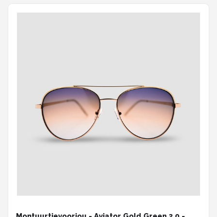
Montuurtjevoorjou - Aviator Gold Green 2.0 -