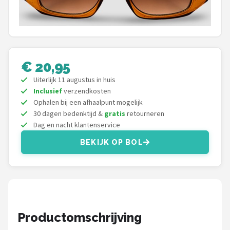
Polaroid
KIMU
Kingseven
€ 20,95
Uiterlijk 11 augustus in huis
Sinner
Inclusief
verzendkosten
Ophalen bij een afhaalpunt mogelijk
Montuurtjevoorjou
30 dagen bedenktijd &
gratis
retourneren
Dag en nacht klantenservice
Fako Fashion®
BEKIJK OP BOL
Guess
Maesy
Fako Sunglasses®
Productomschrijving