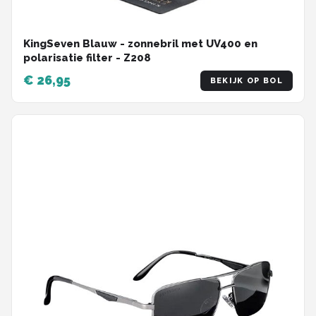
KingSeven Blauw - zonnebril met UV400 en
polarisatie filter - Z208
€ 26,95
BEKIJK OP BOL