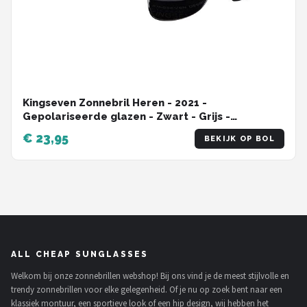
Kingseven Zonnebril Heren - 2021 -
Gepolariseerde glazen - Zwart - Grijs -
Sunglasses
€ 23,95
BEKIJK OP BOL
ALL CHEAP SUNGLASSES
Welkom bij onze zonnebrillen webshop! Bij ons vind je de meest stijlvolle en
trendy zonnebrillen voor elke gelegenheid. Of je nu op zoek bent naar een
klassiek montuur, een sportieve look of een hip design, wij hebben het