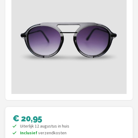
Polaroid
KIMU
Kingseven
Sinner
Montuurtjevoorjou
Fako Fashion®
Maesy
Fako Sunglasses®
€ 20,95
Guess
Uiterlijk 12 augustus in huis
Inclusief
verzendkosten