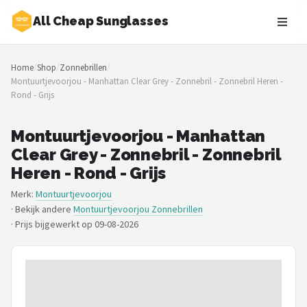
All Cheap Sunglasses
Zoeken
Home
/
Shop
/
Zonnebrillen
/
NAVIGATIE
Montuurtjevoorjou - Manhattan Clear Grey - Zonnebril - Zonnebril Heren -
Rond - Grijs
Shop
Merken
Montuurtjevoorjou - Manhattan
Clear Grey - Zonnebril - Zonnebril
Blog
Heren - Rond - Grijs
Merk:
Montuurtjevoorjou
Zonnebrillen
· Bekijk andere
Montuurtjevoorjou Zonnebrillen
·
Prijs bijgewerkt op 09-08-2026
Baby zonnebrillen
Shop
POPULAIRE MERKEN