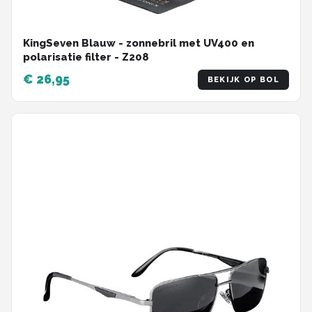
KingSeven Blauw - zonnebril met UV400 en
polarisatie filter - Z208
€ 26,95
BEKIJK OP BOL