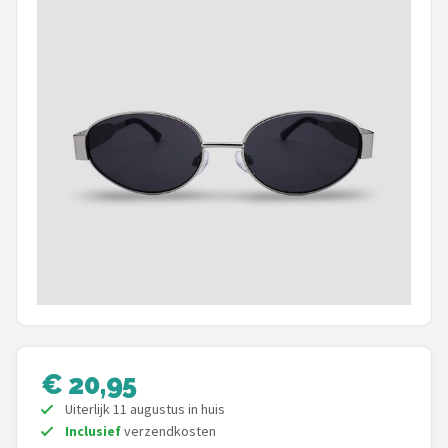
Polaroid
KIMU
Kingseven
Sinner
Montuurtjevoorjou
Fako Fashion®
Guess
Maesy
€ 20,95
Fako Sunglasses®
Uiterlijk 11 augustus in huis
Inclusief
verzendkosten