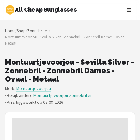
All Cheap Sunglasses
Zoeken
Home
/
Shop
/
Zonnebrillen
/
NAVIGATIE
Montuurtjevoorjou - Sevilla Silver - Zonnebril - Zonnebril Dames - Ovaal -
Metaal
Shop
Merken
Montuurtjevoorjou - Sevilla Silver -
Zonnebril - Zonnebril Dames -
Blog
Ovaal - Metaal
Merk:
Montuurtjevoorjou
Zonnebrillen
· Bekijk andere
Montuurtjevoorjou Zonnebrillen
·
Prijs bijgewerkt op 07-08-2026
Baby zonnebrillen
Shop
POPULAIRE MERKEN