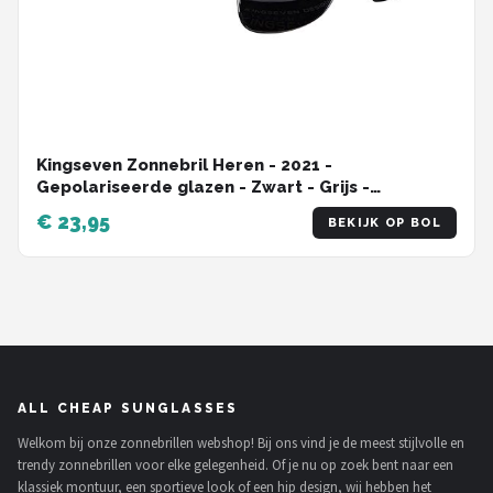
Kingseven Zonnebril Heren - 2021 -
Gepolariseerde glazen - Zwart - Grijs -
Sunglasses
€ 23,95
BEKIJK OP BOL
ALL CHEAP SUNGLASSES
Welkom bij onze zonnebrillen webshop! Bij ons vind je de meest stijlvolle en
trendy zonnebrillen voor elke gelegenheid. Of je nu op zoek bent naar een
klassiek montuur, een sportieve look of een hip design, wij hebben het