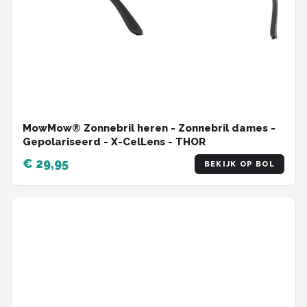
MowMow® Zonnebril heren - Zonnebril dames -
Gepolariseerd - X-CelLens - THOR
€ 29,95
BEKIJK OP BOL