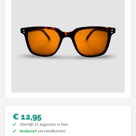
Polaroid
KIMU
Kingseven
Sinner
Montuurtjevoorjou
Fako Fashion®
Maesy
Fako Sunglasses®
€ 12,95
Guess
Uiterlijk 12 augustus in huis
Inclusief
verzendkosten