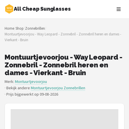
All Cheap Sunglasses
Zoeken
Home
/
Shop
/
Zonnebrillen
/
NAVIGATIE
Montuurtjevoorjou - Way Leopard - Zonnebril - Zonnebril heren en dames -
Vierkant - Bruin
Shop
Merken
Montuurtjevoorjou - Way Leopard -
Zonnebril - Zonnebril heren en
Blog
dames - Vierkant - Bruin
Merk:
Montuurtjevoorjou
Zonnebrillen
· Bekijk andere
Montuurtjevoorjou Zonnebrillen
·
Prijs bijgewerkt op 09-08-2026
Baby zonnebrillen
Shop
POPULAIRE MERKEN