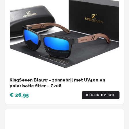
KingSeven Blauw - zonnebril met UV400 en
polarisatie filter - Z208
€ 26,95
BEKIJK OP BOL