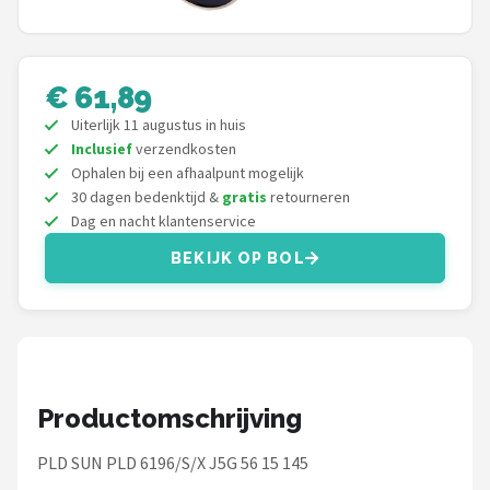
Polaroid
KIMU
€ 61,89
Kingseven
Uiterlijk 11 augustus in huis
Inclusief
verzendkosten
Ophalen bij een afhaalpunt mogelijk
Sinner
30 dagen bedenktijd &
gratis
retourneren
Dag en nacht klantenservice
Montuurtjevoorjou
BEKIJK OP BOL
Fako Fashion®
Guess
Maesy
Productomschrijving
Fako Sunglasses®
PLD SUN PLD 6196/S/X J5G 56 15 145