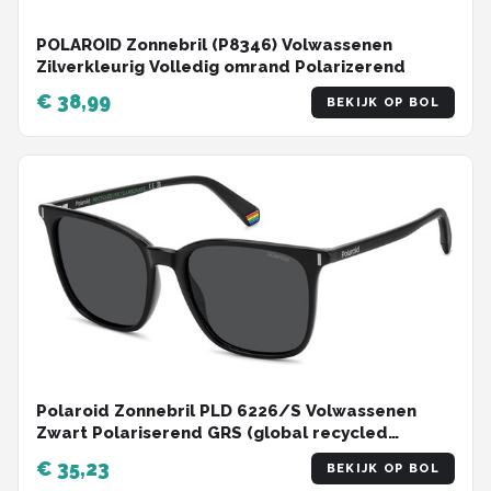
POLAROID Zonnebril (P8346) Volwassenen
Zilverkleurig Volledig omrand Polarizerend
€ 38,99
BEKIJK OP BOL
Polaroid Zonnebril PLD 6226/S Volwassenen
Zwart Polariserend GRS (global recycled
standerd) certificated
€ 35,23
BEKIJK OP BOL