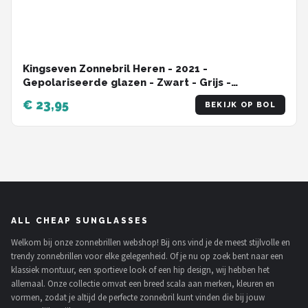
Kingseven Zonnebril Heren - 2021 -
Gepolariseerde glazen - Zwart - Grijs -
Sunglasses
€ 23,95
BEKIJK OP BOL
ALL CHEAP SUNGLASSES
Welkom bij onze zonnebrillen webshop! Bij ons vind je de meest stijlvolle en
trendy zonnebrillen voor elke gelegenheid. Of je nu op zoek bent naar een
klassiek montuur, een sportieve look of een hip design, wij hebben het
allemaal. Onze collectie omvat een breed scala aan merken, kleuren en
vormen, zodat je altijd de perfecte zonnebril kunt vinden die bij jouw