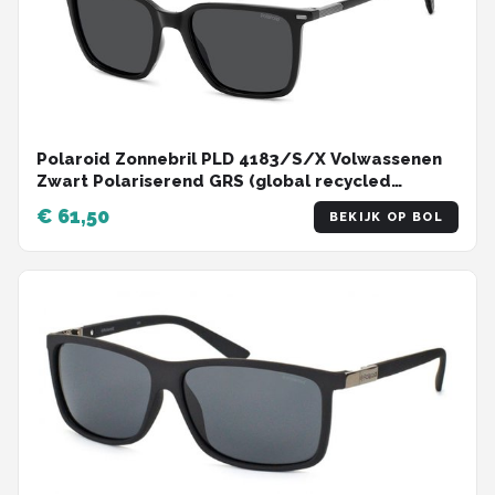
Polaroid Zonnebril PLD 4183/S/X Volwassenen
Zwart Polariserend GRS (global recycled
standerd) certificated
€ 61,50
BEKIJK OP BOL