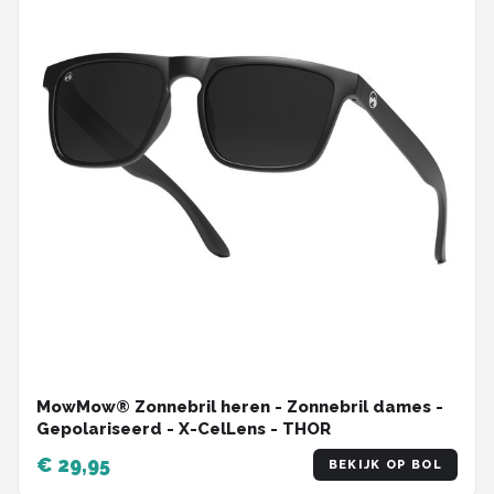
MowMow® Zonnebril heren - Zonnebril dames -
Gepolariseerd - X-CelLens - THOR
€ 29,95
BEKIJK OP BOL