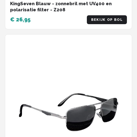
KingSeven Blauw - zonnebril met UV400 en
polarisatie filter - Z208
€ 26,95
BEKIJK OP BOL