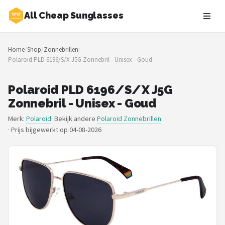
All Cheap Sunglasses
Zoeken
Home
/
Shop
/
Zonnebrillen
/
NAVIGATIE
Polaroid PLD 6196/S/X J5G Zonnebril - Unisex - Goud
Shop
Polaroid PLD 6196/S/X J5G
Merken
Zonnebril - Unisex - Goud
Merk:
Polaroid
· Bekijk andere
Polaroid Zonnebrillen
Blog
·
Prijs bijgewerkt op 04-08-2026
Zonnebrillen
Baby zonnebrillen
Shop
POPULAIRE MERKEN