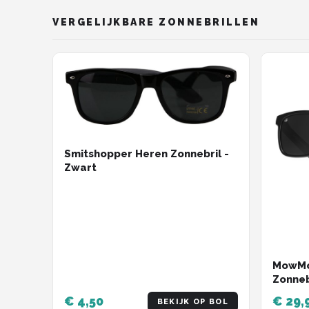
VERGELIJKBARE ZONNEBRILLEN
Smitshopper Heren Zonnebril -
Zwart
MowMo
Zonneb
Gepola
€ 4,50
€ 29,
BEKIJK OP BOL
THOR