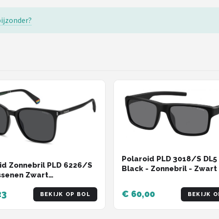
bijzonder?
Polaroid PLD 3018/S DL5 
id Zonnebril PLD 6226/S
Black - Zonnebril - Zwart
ssenen Zwart
serend GRS (global
23
€ 60,00
ed standerd) certificated
BEKIJK OP BOL
BEKIJK O