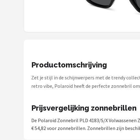
Polaroid
KIMU
Kingseven
Sinner
Productomschrijving
Montuurtjevoorjou
Zet je stijl in de schijnwerpers met de trendy colle
Fako Fashion®
retro vibe, Polaroid heeft de perfecte zonnebril om
Guess
Prijsvergelijking zonnebrillen
Maesy
De Polaroid Zonnebril PLD 4183/S/X Volwassenen Zw
Fako Sunglasses®
€ 54,82 voor zonnebrillen. Zonnebrillen zijn beschi