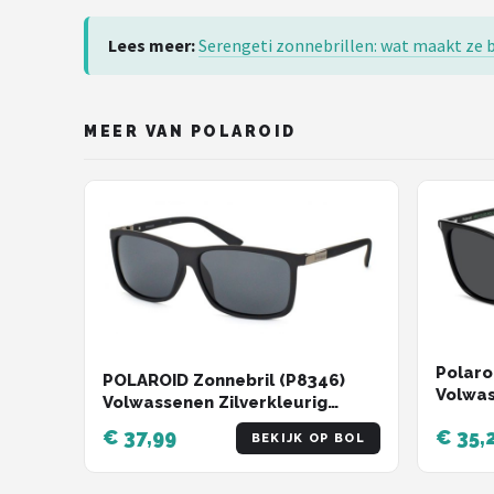
Zonnebril Dames
Lees meer:
Serengeti zonnebrillen: wat maakt ze 
Alle merken →
MEER VAN POLAROID
Polaro
POLAROID Zonnebril (P8346)
Volwa
Volwassenen Zilverkleurig
Polari
Volledig omrand Polarizerend
€ 37,99
€ 35,
recycl
BEKIJK OP BOL