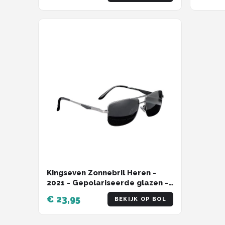
Kingseven Zonnebril Heren -
2021 - Gepolariseerde glazen -
Zwart - Grijs - Sunglasses
€ 23,95
BEKIJK OP BOL