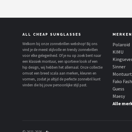
ALL CHEAP SUNGLASSES
MERKEN
Welkom bij onze zonnebrillen webshop! Bij ons
Polaroid
vind je de meest stijlvolle en trendy zonnebrillen
KIMU
voor elke gelegenheid. Of je nu op zoek bent naar
Kingseve
een klassiek montuur, een sportieve look of een
Sinner
hip design, wij hebben het allemaal. Onze collectie
omvat een breed scala aan merken, kleuren en
Montuurt
vormen, zodat je altijd de perfecte zonnebril kunt
Fako Fas
vinden die bij jouw persoonlijke stijl past.
Guess
Maesy
Alle mer
© 2021-2026