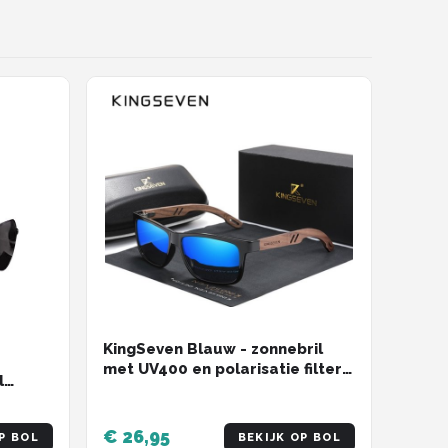
KingSeven Blauw - zonnebril
met UV400 en polarisatie filter -
l
Z208
€ 26,95
P BOL
BEKIJK OP BOL