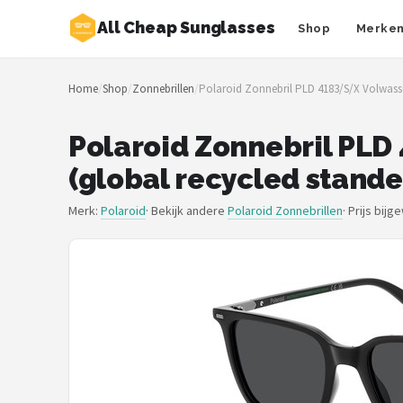
All Cheap Sunglasses
Shop
Merke
Zoeken
Home
/
Shop
/
Zonnebrillen
/
Polaroid Zonnebril PLD 4183/S/X Volwasse
NAVIGATIE
Shop
Polaroid Zonnebril PL
(global recycled stande
Merken
Merk:
Polaroid
· Bekijk andere
Polaroid Zonnebrillen
·
Prijs bijg
Blog
Zonnebrillen
Baby zonnebrillen
Shop
POPULAIRE MERKEN