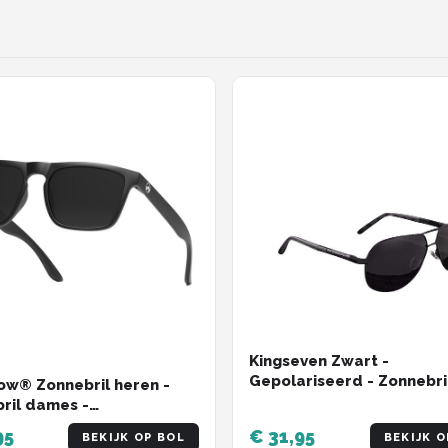
Kingseven Zwart -
Gepolariseerd - Zonnebri
w® Zonnebril heren -
Heren - Sunglasses -
ril dames -
Zomertrend
riseerd - X-CelLens -
95
€ 31,95
BEKIJK OP BOL
BEKIJK O