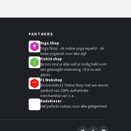
PARTNERS
Yoga Shop
Yoga Shop - de online yoga experts! - de
beste yogamat voor elke stijl!
Fish24 shop
Bij ons vind je alles wat je nodig hebt voor
een geslaagde viservaring. Of je nu een
gepas...
F1 Webshop
De Grootste F1 Online Shop met een enorm
aanbod van 100% authentieke
merchandise van o.a....
KadoKiezer
🎁
Het perfecte cadeau voor elke gelegenheid.