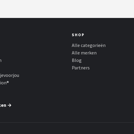
SHOP
Alle categorieën
Alle merken
n
Blog
Partners
jevoorjou
hion®
ken →