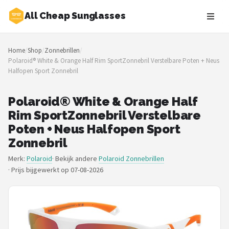
All Cheap Sunglasses
Zoeken
Home
/
Shop
/
Zonnebrillen
/
NAVIGATIE
Polaroid® White & Orange Half Rim SportZonnebril Verstelbare Poten + Neus
Halfopen Sport Zonnebril
Shop
Merken
Polaroid® White & Orange Half
Rim SportZonnebril Verstelbare
Blog
Poten + Neus Halfopen Sport
Zonnebril
Zonnebrillen
Merk:
Polaroid
· Bekijk andere
Polaroid Zonnebrillen
·
Prijs bijgewerkt op 07-08-2026
Baby zonnebrillen
Shop
POPULAIRE MERKEN