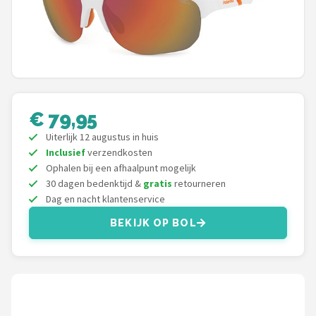
Polaroid
KIMU
Kingseven
Sinner
€ 79,95
Uiterlijk 12 augustus in huis
Montuurtjevoorjou
Inclusief
verzendkosten
Ophalen bij een afhaalpunt mogelijk
Fako Fashion®
30 dagen bedenktijd &
gratis
retourneren
Dag en nacht klantenservice
Guess
BEKIJK OP BOL
Maesy
Fako Sunglasses®