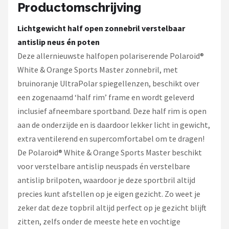
Serengeti
Productomschrijving
Lichtgewicht half open zonnebril verstelbaar
Alle merken →
antislip neus én poten
Deze allernieuwste halfopen polariserende Polaroid®
White & Orange Sports Master zonnebril, met
bruinoranje UltraPolar spiegellenzen, beschikt over
een zogenaamd ‘half rim’ frame en wordt geleverd
inclusief afneembare sportband. Deze half rim is open
aan de onderzijde en is daardoor lekker licht in gewicht,
extra ventilerend en supercomfortabel om te dragen!
De Polaroid® White & Orange Sports Master beschikt
voor verstelbare antislip neuspads én verstelbare
antislip brilpoten, waardoor je deze sportbril altijd
precies kunt afstellen op je eigen gezicht. Zo weet je
zeker dat deze topbril altijd perfect op je gezicht blijft
zitten, zelfs onder de meeste hete en vochtige