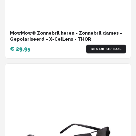
MowMow® Zonnebril heren - Zonnebril dames -
Gepolariseerd - X-CelLens - THOR
€ 29,95
BEKIJK OP BOL