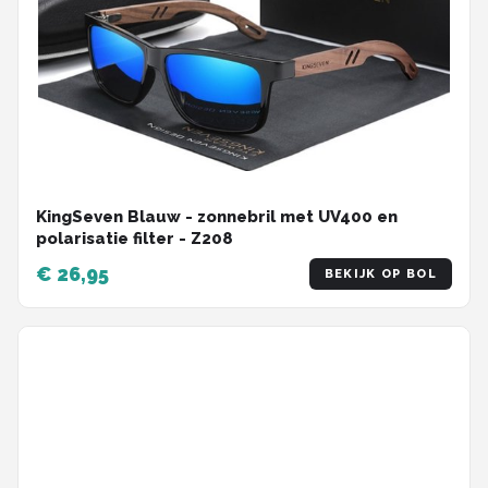
KingSeven Blauw - zonnebril met UV400 en
polarisatie filter - Z208
€ 26,95
BEKIJK OP BOL