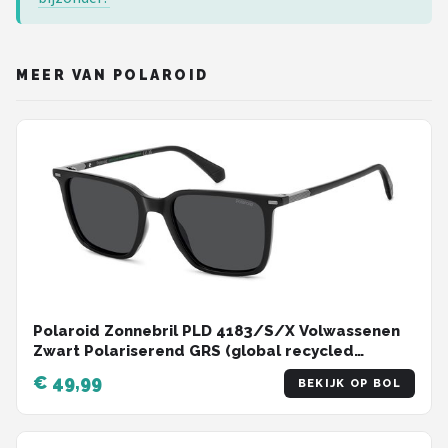
MEER VAN POLAROID
Polaroid Zonnebril PLD 4183/S/X Volwassenen
Zwart Polariserend GRS (global recycled
standerd) certificated
€ 49,99
BEKIJK OP BOL