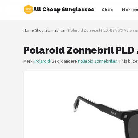
All Cheap Sunglasses
Shop
Merke
Zoeken
Home
/
Shop
/
Zonnebrillen
/
Polaroid Zonnebril PLD 4174/S/X Volwass
NAVIGATIE
Shop
Polaroid Zonnebril PL
Merken
Merk:
Polaroid
· Bekijk andere
Polaroid Zonnebrillen
·
Prijs bijg
Blog
Zonnebrillen
Baby zonnebrillen
Shop
POPULAIRE MERKEN