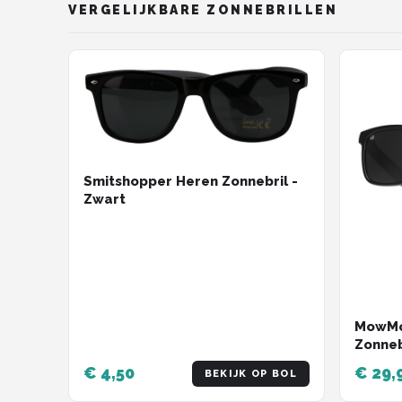
VERGELIJKBARE ZONNEBRILLEN
Smitshopper Heren Zonnebril -
Zwart
MowMo
Zonneb
Gepola
€ 4,50
€ 29,
BEKIJK OP BOL
THOR