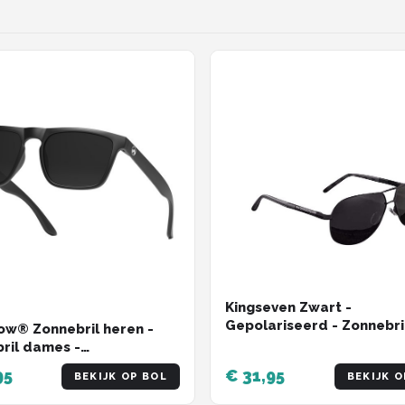
Kingseven Zwart -
Gepolariseerd - Zonnebri
w® Zonnebril heren -
Heren - Sunglasses -
ril dames -
Zomertrend
riseerd - X-CelLens -
95
€ 31,95
BEKIJK OP BOL
BEKIJK O