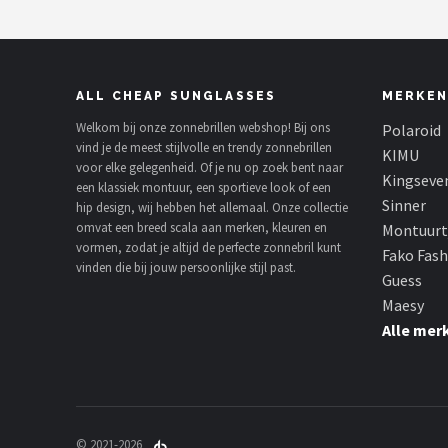
ALL CHEAP SUNGLASSES
MERKEN
Welkom bij onze zonnebrillen webshop! Bij ons
Polaroid
vind je de meest stijlvolle en trendy zonnebrillen
KIMU
voor elke gelegenheid. Of je nu op zoek bent naar
Kingseve
een klassiek montuur, een sportieve look of een
Sinner
hip design, wij hebben het allemaal. Onze collectie
omvat een breed scala aan merken, kleuren en
Montuurt
vormen, zodat je altijd de perfecte zonnebril kunt
Fako Fas
vinden die bij jouw persoonlijke stijl past.
Guess
Maesy
Alle mer
© 2021-2026