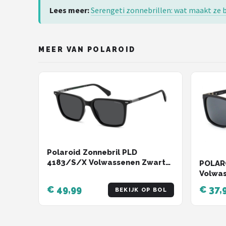
Serengeti
Lees meer:
Serengeti zonnebrillen: wat maakt ze 
Alle merken →
MEER VAN POLAROID
Polaroid Zonnebril PLD
4183/S/X Volwassenen Zwart
POLARO
Polariserend GRS (global
Volwas
recycled standerd) certificated
Volled
€ 49,99
€ 37,
BEKIJK OP BOL