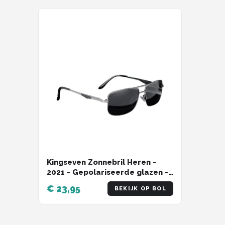
Kingseven Zonnebril Heren -
2021 - Gepolariseerde glazen -
Zwart - Grijs - Sunglasses
€ 23,95
BEKIJK OP BOL