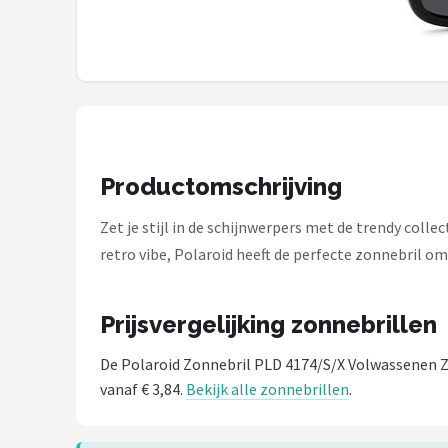
Polaroid
KIMU
Kingseven
Sinner
Productomschrijving
Montuurtjevoorjou
Zet je stijl in de schijnwerpers met de trendy colle
retro vibe, Polaroid heeft de perfecte zonnebril om
Fako Fashion®
Guess
Prijsvergelijking zonnebrillen
Maesy
De Polaroid Zonnebril PLD 4174/S/X Volwassenen 
vanaf € 3,84.
Bekijk alle zonnebrillen
.
Fako Sunglasses®