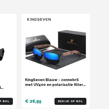
KingSeven Blauw - zonnebril
met UV400 en polarisatie filter -
l
Z208
€ 26,95
P BOL
BEKIJK OP BOL