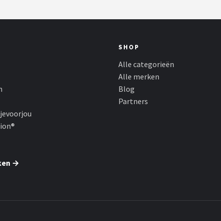
SHOP
Alle categorieën
Alle merken
n
Blog
Partners
jevoorjou
hion®
ken →