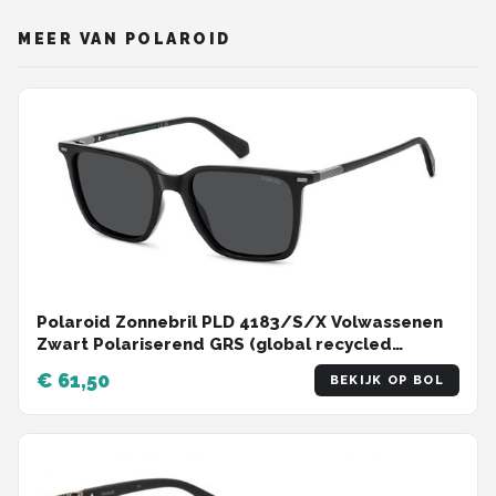
MEER VAN POLAROID
Polaroid Zonnebril PLD 4183/S/X Volwassenen
Zwart Polariserend GRS (global recycled
standerd) certificated
€ 61,50
BEKIJK OP BOL