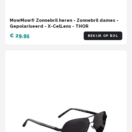
MowMow® Zonnebril heren - Zonnebril dames -
Gepolariseerd - X-CelLens - THOR
€ 29,95
BEKIJK OP BOL