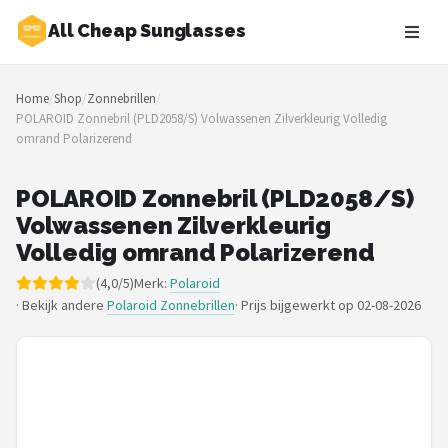
All Cheap Sunglasses
Zoeken
Home
/
Shop
/
Zonnebrillen
/
NAVIGATIE
POLAROID Zonnebril (PLD2058/S) Volwassenen Zilverkleurig Volledig
omrand Polarizerend
Shop
Merken
POLAROID Zonnebril (PLD2058/S)
Volwassenen Zilverkleurig
Blog
Volledig omrand Polarizerend
(4,0/5)
Merk:
Polaroid
Zonnebrillen
· Bekijk andere
Polaroid Zonnebrillen
·
Prijs bijgewerkt op 02-08-2026
Baby zonnebrillen
Shop
POPULAIRE MERKEN