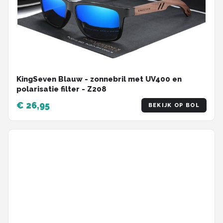
KingSeven Blauw - zonnebril met UV400 en
polarisatie filter - Z208
€ 26,95
BEKIJK OP BOL