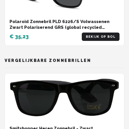
Polaroid Zonnebril PLD 6226/S Volwassenen
Zwart Polariserend GRS (global recycled
standerd) certificated
€ 35,23
BEKIJK OP BOL
VERGELIJKBARE ZONNEBRILLEN
Smitshopper Heren Zonnebril - Zwart