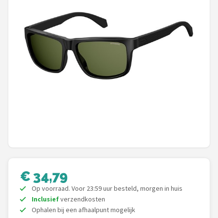
Polaroid
KIMU
Kingseven
Sinner
Montuurtjevoorjou
Fako Fashion®
Guess
€ 34,79
Maesy
Op voorraad. Voor 23:59 uur besteld, morgen in huis
Fako Sunglasses®
Inclusief
verzendkosten
Ophalen bij een afhaalpunt mogelijk