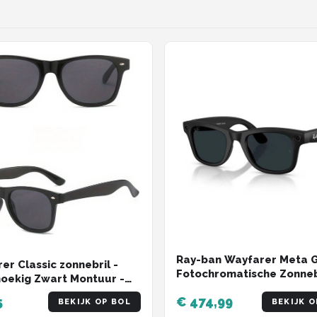
Ray-ban Wayfarer Meta 
er Classic zonnebril -
Fotochromatische Zonneb
oekig Zwart Montuur -
Zwart Transitions Grey/
 Glazen - Bril Hipster
5
€ 474,99
/ 53 Man,Vrouw
BEKIJK OP BOL
BEKIJK O
e Retro Dames Heren