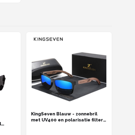
KingSeven Blauw - zonnebril
met UV400 en polarisatie filter -
l
Z208