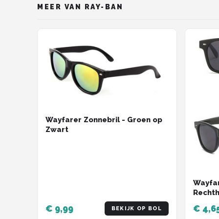
MEER VAN RAY-BAN
Wayfarer Zonnebril - Groen op
Zwart
Wayfar
Rechth
Zwarte
€ 9,99
€ 4,6
BEKIJK OP BOL
Vintag