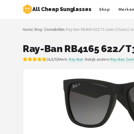
All Cheap Sunglasses
Shop
Merke
Zoeken
Home
/
Shop
/
Zonnebrillen
/
Ray-Ban RB4165 622/T3 Justin (Classic) zo
NAVIGATIE
Shop
Ray-Ban RB4165 622/T3 
Merken
(4,6/5)
Merk:
Ray-Ban
· Bekijk andere
Ray-Ban Zonn
Blog
Zonnebrillen
Baby zonnebrillen
Shop
POPULAIRE MERKEN