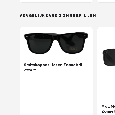
Vierka
Carnava
Retro 
VERGELIJKBARE ZONNEBRILLEN
Heren 
Smitshopper Heren Zonnebril -
Zwart
MowMo
Zonneb