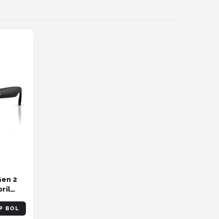
Gen 2
ril
CAT1-3
P BOL