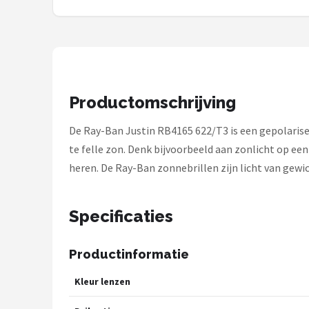
Polaroid
KIMU
Kingseven
Productomschrijving
Sinner
De Ray-Ban Justin RB4165 622/T3 is een gepolarisee
Montuurtjevoorjou
te felle zon. Denk bijvoorbeeld aan zonlicht op een
heren. De Ray-Ban zonnebrillen zijn licht van gewic
Fako Fashion®
Guess
Specificaties
Maesy
Productinformatie
Fako Sunglasses®
Kleur lenzen