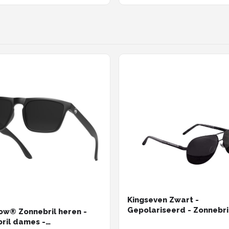
nt Rechthoekige Classic |
lsbril | Festival bril|
Zonnebril | Zonnebril
| Zonnebril Dames |
Kingseven Zwart -
Gepolariseerd - Zonnebri
w® Zonnebril heren -
Heren - Sunglasses -
ril dames -