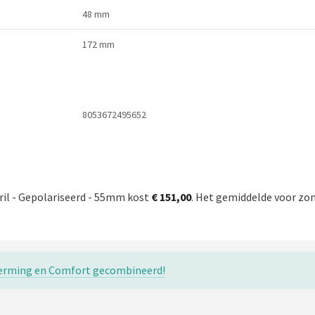
48 mm
172 mm
8053672495652
ril - Gepolariseerd - 55mm kost
€ 151,00
. Het gemiddelde voor zonn
scherming en Comfort gecombineerd!