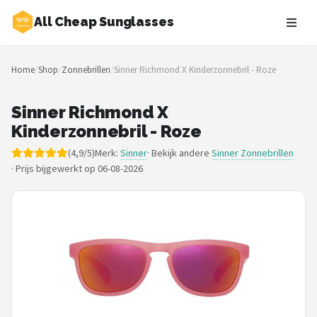
All Cheap Sunglasses
Zoeken
Home
/
Shop
/
Zonnebrillen
/
Sinner Richmond X Kinderzonnebril - Roze
NAVIGATIE
Shop
Sinner Richmond X
Kinderzonnebril - Roze
Merken
(4,9/5)
Merk:
Sinner
· Bekijk andere
Sinner Zonnebrillen
·
Prijs bijgewerkt op 06-08-2026
Blog
Zonnebrillen
Baby zonnebrillen
Shop
POPULAIRE MERKEN