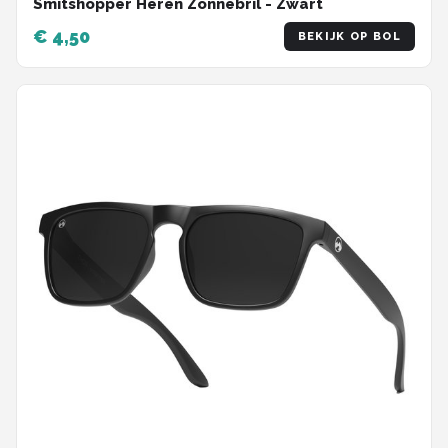
Smitshopper Heren Zonnebril - Zwart
€ 4,50
BEKIJK OP BOL