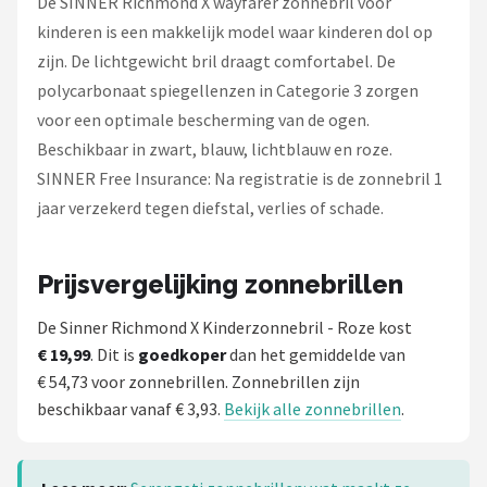
De SINNER Richmond X wayfarer zonnebril voor
Serengeti
kinderen is een makkelijk model waar kinderen dol op
Alle merken →
zijn. De lichtgewicht bril draagt comfortabel. De
polycarbonaat spiegellenzen in Categorie 3 zorgen
voor een optimale bescherming van de ogen.
Beschikbaar in zwart, blauw, lichtblauw en roze.
SINNER Free Insurance: Na registratie is de zonnebril 1
jaar verzekerd tegen diefstal, verlies of schade.
Prijsvergelijking zonnebrillen
De Sinner Richmond X Kinderzonnebril - Roze kost
€ 19,99
. Dit is
goedkoper
dan het gemiddelde van
€ 54,73 voor zonnebrillen. Zonnebrillen zijn
beschikbaar vanaf € 3,93.
Bekijk alle zonnebrillen
.