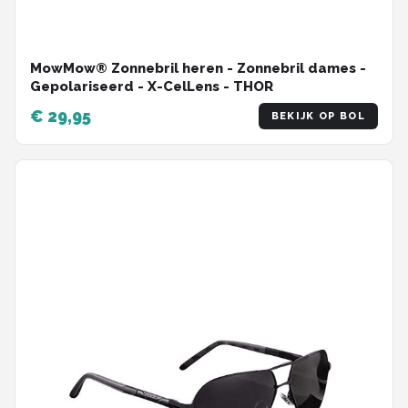
MowMow® Zonnebril heren - Zonnebril dames -
Gepolariseerd - X-CelLens - THOR
€ 29,95
BEKIJK OP BOL