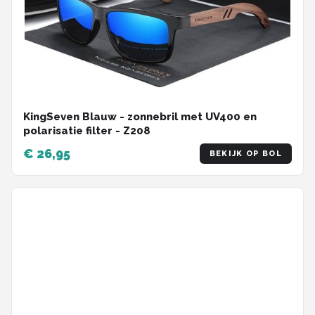
KingSeven Blauw - zonnebril met UV400 en
polarisatie filter - Z208
€ 26,95
BEKIJK OP BOL