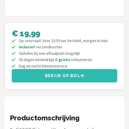
Polaroid
KIMU
€ 19,99
Kingseven
Op voorraad. Voor 23:59 uur besteld, morgen in huis
Sinner
Inclusief
verzendkosten
Ophalen bij een afhaalpunt mogelijk
30 dagen bedenktijd &
gratis
retourneren
Montuurtjevoorjou
Dag en nacht klantenservice
Fako Fashion®
BEKIJK OP BOL
Guess
Maesy
Productomschrijving
Fako Sunglasses®