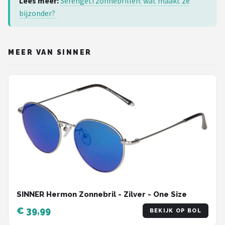
Lees meer:
Serengeti zonnebrillen: wat maakt ze
bijzonder?
MEER VAN SINNER
SINNER Hermon Zonnebril - Zilver - One Size
€ 39,99
BEKIJK OP BOL