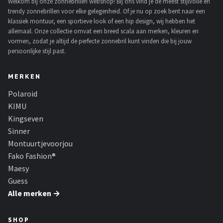
Welkom bij onze zonnebrillen webshop! Bij ons vind je de meest stijlvolle en
trendy zonnebrillen voor elke gelegenheid. Of je nu op zoek bent naar een
klassiek montuur, een sportieve look of een hip design, wij hebben het
allemaal. Onze collectie omvat een breed scala aan merken, kleuren en
vormen, zodat je altijd de perfecte zonnebril kunt vinden die bij jouw
persoonlijke stijl past.
MERKEN
Polaroid
KIMU
Kingseven
Sinner
Montuurtjevoorjou
Fako Fashion®
Maesy
Guess
Alle merken →
SHOP