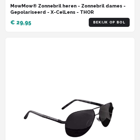
MowMow® Zonnebril heren - Zonnebril dames -
Gepolariseerd - X-CelLens - THOR
€ 29,95
BEKIJK OP BOL