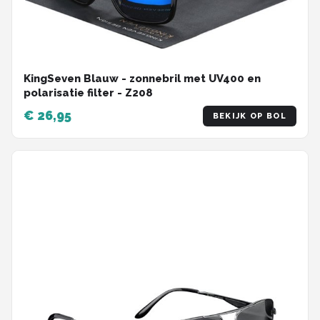
KingSeven Blauw - zonnebril met UV400 en
polarisatie filter - Z208
€ 26,95
BEKIJK OP BOL