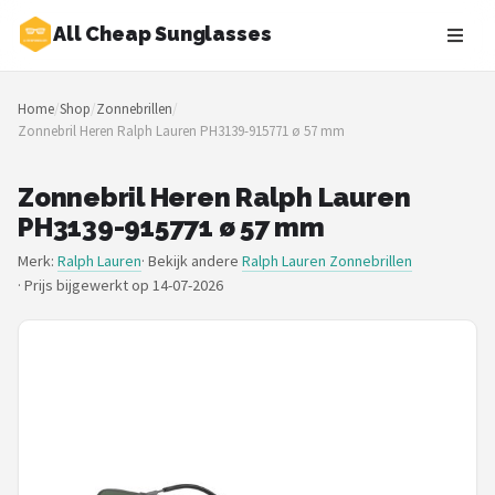
All Cheap Sunglasses
Zoeken
Home
/
Shop
/
Zonnebrillen
/
NAVIGATIE
Zonnebril Heren Ralph Lauren PH3139-915771 ø 57 mm
Shop
Zonnebril Heren Ralph Lauren
Merken
PH3139-915771 ø 57 mm
Merk:
Ralph Lauren
· Bekijk andere
Ralph Lauren Zonnebrillen
Blog
·
Prijs bijgewerkt op 14-07-2026
Zonnebrillen
Baby zonnebrillen
Shop
POPULAIRE MERKEN