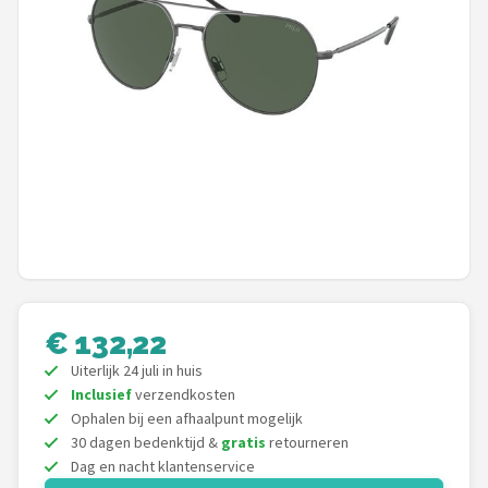
Polaroid
KIMU
Kingseven
Sinner
Montuurtjevoorjou
Fako Fashion®
Maesy
€ 132,22
Uiterlijk 24 juli in huis
Guess
Inclusief
verzendkosten
Ophalen bij een afhaalpunt mogelijk
Fako Sunglasses®
30 dagen bedenktijd &
gratis
retourneren
Dag en nacht klantenservice