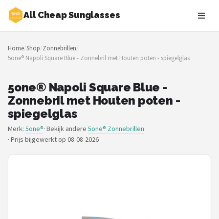
All Cheap Sunglasses
Zoeken
Home
/
Shop
/
Zonnebrillen
/
NAVIGATIE
5one® Napoli Square Blue - Zonnebril met Houten poten - spiegelglas
Shop
5one® Napoli Square Blue -
Merken
Zonnebril met Houten poten -
spiegelglas
Blog
Merk:
5one®
· Bekijk andere
5one® Zonnebrillen
·
Prijs bijgewerkt op 08-08-2026
Zonnebrillen
Baby zonnebrillen
Shop
POPULAIRE MERKEN