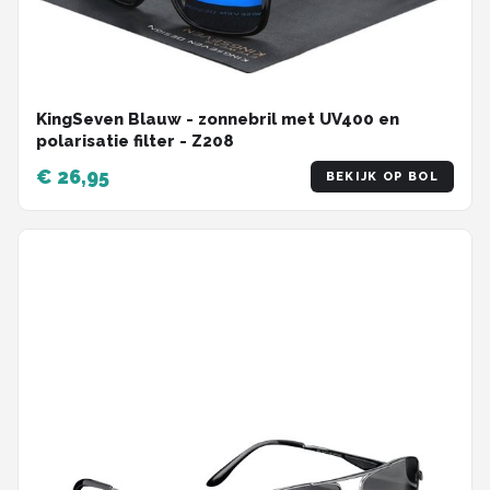
KingSeven Blauw - zonnebril met UV400 en
polarisatie filter - Z208
€ 26,95
BEKIJK OP BOL