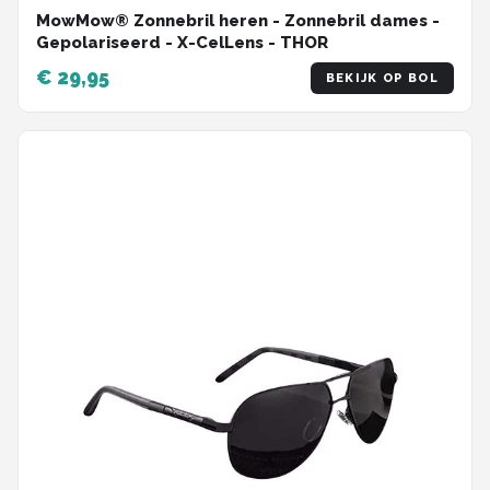
MowMow® Zonnebril heren - Zonnebril dames -
Gepolariseerd - X-CelLens - THOR
€ 29,95
BEKIJK OP BOL