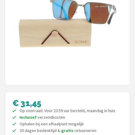
Polaroid
KIMU
Kingseven
Sinner
Montuurtjevoorjou
Fako Fashion®
Guess
€ 31,45
Maesy
Op voorraad. Voor 23:59 uur besteld, maandag in huis
Inclusief
verzendkosten
Fako Sunglasses®
Ophalen bij een afhaalpunt mogelijk
30 dagen bedenktijd &
gratis
retourneren