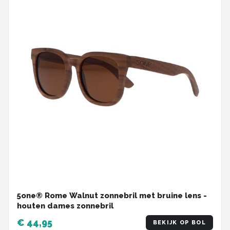
5one® Rome Walnut zonnebril met bruine lens -
houten dames zonnebril
€ 44,95
BEKIJK OP BOL