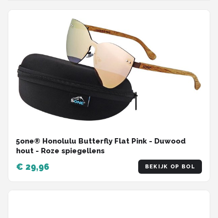
5one® Honolulu Butterfly Flat Pink - Duwood
hout - Roze spiegellens
€ 29,96
BEKIJK OP BOL