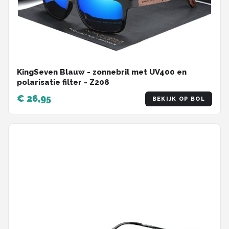
KingSeven Blauw - zonnebril met UV400 en
polarisatie filter - Z208
€ 26,95
BEKIJK OP BOL