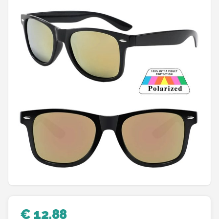
Polaroid
KIMU
Kingseven
Sinner
Montuurtjevoorjou
Fako Fashion®
Guess
Maesy
Fako Sunglasses®
€ 12,88