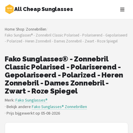
All Cheap Sunglasses
Zoeken
Home
/
Shop
/
Zonnebrillen
/
NAVIGATIE
Fako Sunglasses® - Zonnebril Classic Polarised - Polariserend - Gepolariseerd
- Polarized - Heren Zonnebril - Dames Zonnebril - Zwart - Roze Spiegel
Shop
Merken
Fako Sunglasses® - Zonnebril
Classic Polarised - Polariserend -
Blog
Gepolariseerd - Polarized - Heren
Zonnebril - Dames Zonnebril -
Zonnebrillen
Zwart - Roze Spiegel
Merk:
Fako Sunglasses®
Baby zonnebrillen
· Bekijk andere
Fako Sunglasses® Zonnebrillen
·
Prijs bijgewerkt op 05-08-2026
Shop
POPULAIRE MERKEN