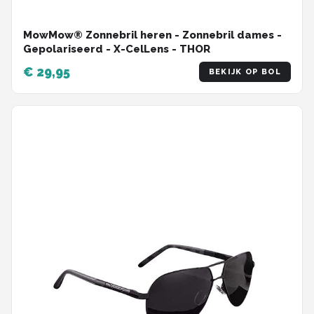
MowMow® Zonnebril heren - Zonnebril dames -
Gepolariseerd - X-CelLens - THOR
€ 29,95
BEKIJK OP BOL