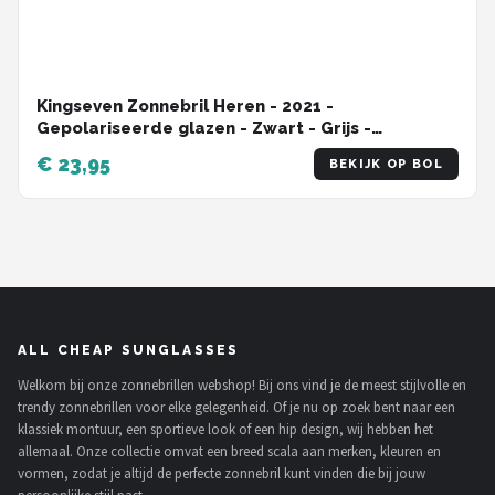
Kingseven Zonnebril Heren - 2021 -
Gepolariseerde glazen - Zwart - Grijs -
Sunglasses
€ 23,95
BEKIJK OP BOL
ALL CHEAP SUNGLASSES
Welkom bij onze zonnebrillen webshop! Bij ons vind je de meest stijlvolle en
trendy zonnebrillen voor elke gelegenheid. Of je nu op zoek bent naar een
klassiek montuur, een sportieve look of een hip design, wij hebben het
allemaal. Onze collectie omvat een breed scala aan merken, kleuren en
vormen, zodat je altijd de perfecte zonnebril kunt vinden die bij jouw