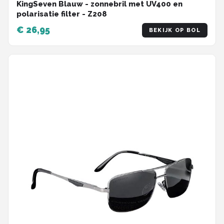
KingSeven Blauw - zonnebril met UV400 en
polarisatie filter - Z208
€ 26,95
BEKIJK OP BOL