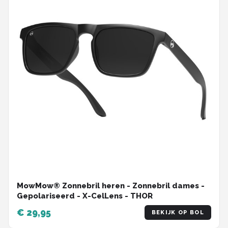
MowMow® Zonnebril heren - Zonnebril dames -
Gepolariseerd - X-CelLens - THOR
€ 29,95
BEKIJK OP BOL