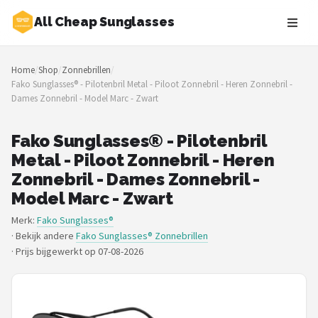
All Cheap Sunglasses
Zoeken
Home
/
Shop
/
Zonnebrillen
/
NAVIGATIE
Fako Sunglasses® - Pilotenbril Metal - Piloot Zonnebril - Heren Zonnebril -
Dames Zonnebril - Model Marc - Zwart
Shop
Merken
Fako Sunglasses® - Pilotenbril
Metal - Piloot Zonnebril - Heren
Blog
Zonnebril - Dames Zonnebril -
Model Marc - Zwart
Zonnebrillen
Merk:
Fako Sunglasses®
· Bekijk andere
Fako Sunglasses® Zonnebrillen
Baby zonnebrillen
·
Prijs bijgewerkt op 07-08-2026
Shop
POPULAIRE MERKEN