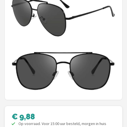
Polaroid
KIMU
Kingseven
Sinner
Montuurtjevoorjou
Fako Fashion®
Guess
Maesy
€ 9,88
Fako Sunglasses®
Op voorraad. Voor 15:00 uur besteld, morgen in huis