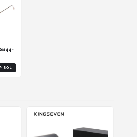
TS144-
P BOL