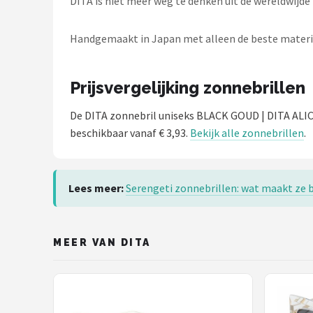
DITA is niet meer weg te denken uit de wereldwijd
Serengeti
Handgemaakt in Japan met alleen de beste materiale
Alle merken →
Prijsvergelijking zonnebrillen
De DITA zonnebril uniseks BLACK GOUD | DITA AL
beschikbaar vanaf € 3,93.
Bekijk alle zonnebrillen
.
Lees meer:
Serengeti zonnebrillen: wat maakt ze 
MEER VAN DITA