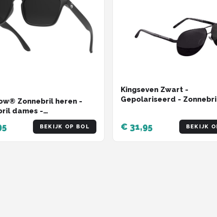
Kingseven Zwart -
Gepolariseerd - Zonnebri
w® Zonnebril heren -
Heren - Sunglasses -
ril dames -
Zomertrend
riseerd - X-CelLens -
95
€ 31,95
BEKIJK OP BOL
BEKIJK O