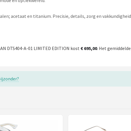
e mode en optiekwereld.
n; acetaat en titanium. Precisie, details, zorg en vakkundigheid m
ICAN DTS404-A-01 LIMITED EDITION kost
€ 695,00
. Het gemiddelde 
bijzonder?