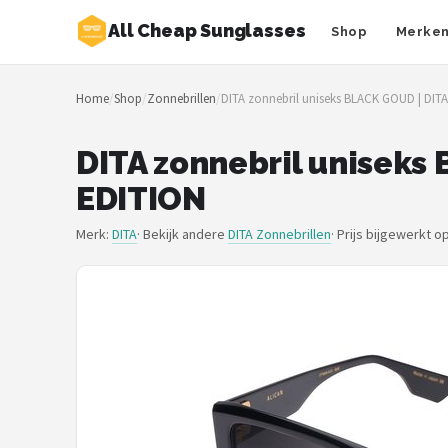
All Cheap Sunglasses
Shop
Merke
Zoeken
Home
/
Shop
/
Zonnebrillen
/
DITA zonnebril uniseks BLACK GOUD | DIT
NAVIGATIE
Shop
DITA zonnebril uniseks
EDITION
Merken
Merk:
DITA
· Bekijk andere
DITA Zonnebrillen
·
Prijs bijgewerkt o
Blog
Zonnebrillen
Baby zonnebrillen
Shop
POPULAIRE MERKEN