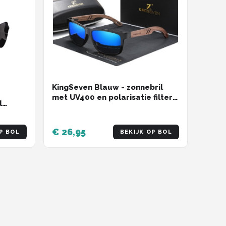
KingSeven Blauw - zonnebril
met UV400 en polarisatie filter -
l
Z208
€ 26,95
P BOL
BEKIJK OP BOL