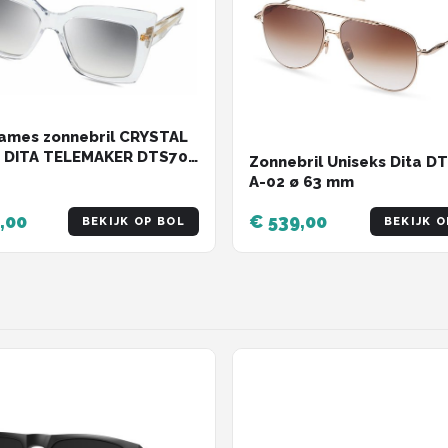
ames zonnebril CRYSTAL
| DITA TELEMAKER DTS704
Zonnebril Uniseks Dita D
L GOUD LIMITED EDITION
A-02 ø 63 mm
,00
€ 539,00
BEKIJK OP BOL
BEKIJK O