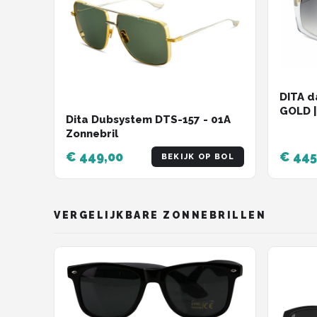
DITA d
GOLD 
Dita Dubsystem DTS-157 - 01A
KRISTA
Zonnebril
€ 449,00
€ 445
BEKIJK OP BOL
VERGELIJKBARE ZONNEBRILLEN