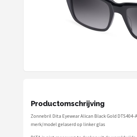
Polaroid
KIMU
Kingseven
Sinner
Montuurtjevoorjou
Fako Fashion®
Guess
Productomschrijving
Maesy
Zonnebril Dita Eyewear Alican Black Gold DTS404-A
Fako Sunglasses®
merk/model gelaserd op linker glas