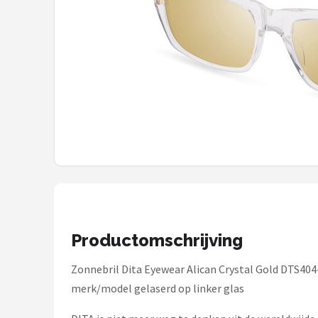
Polaroid
KIMU
Kingseven
Sinner
Montuurtjevoorjou
Fako Fashion®
Guess
Productomschrijving
Maesy
Zonnebril Dita Eyewear Alican Crystal Gold DTS404
Fako Sunglasses®
merk/model gelaserd op linker glas