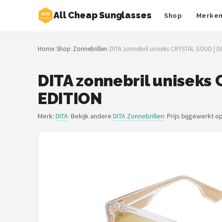
All Cheap Sunglasses
Shop
Merke
Zoeken
Home
/
Shop
/
Zonnebrillen
/
DITA zonnebril uniseks CRYSTAL GOUD | D
NAVIGATIE
Shop
DITA zonnebril uniseks
EDITION
Merken
Merk:
DITA
· Bekijk andere
DITA Zonnebrillen
·
Prijs bijgewerkt o
Blog
Zonnebrillen
Baby zonnebrillen
Shop
POPULAIRE MERKEN