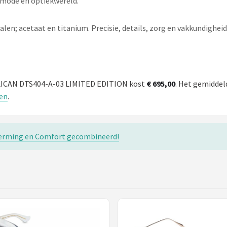
e mode en optiekwereld.
n; acetaat en titanium. Precisie, details, zorg en vakkundigheid m
ALICAN DTS404-A-03 LIMITED EDITION kost
€ 695,00
. Het gemiddel
len
.
scherming en Comfort gecombineerd!