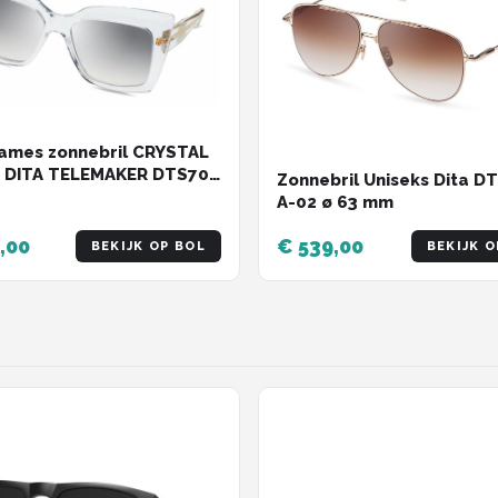
ames zonnebril CRYSTAL
| DITA TELEMAKER DTS704
Zonnebril Uniseks Dita D
L GOUD LIMITED EDITION
A-02 ø 63 mm
,00
€ 539,00
BEKIJK OP BOL
BEKIJK O