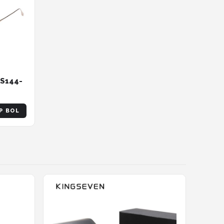
TS144-
P BOL