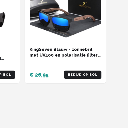
KingSeven Blauw - zonnebril
met UV400 en polarisatie filter -
l
Z208
€ 26,95
P BOL
BEKIJK OP BOL