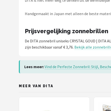
DITA is niet meer weg te denken uit de wereldwijd
Zonnebril Dames
Handgemaakt in Japan met alleen de beste materiale
Alle merken →
Prijsvergelijking zonnebrillen
De DITA zonnebril uniseks CRYSTAL GOUD | DITA 
zijn beschikbaar vanaf € 3,76.
Bekijk alle zonnebril
Lees meer:
Vind de Perfecte Zonnebril: Stijl, Be
MEER VAN DITA