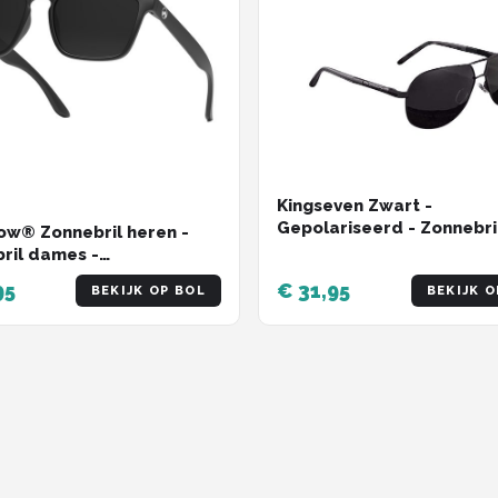
Kingseven Zwart -
Gepolariseerd - Zonnebri
w® Zonnebril heren -
Heren - Sunglasses -
ril dames -
Zomertrend
riseerd - X-CelLens -
95
€ 31,95
BEKIJK OP BOL
BEKIJK O