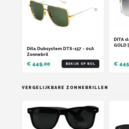
DITA d
GOLD 
Dita Dubsystem DTS-157 - 01A
KRISTA
Zonnebril
€ 449,00
€ 445
BEKIJK OP BOL
VERGELIJKBARE ZONNEBRILLEN