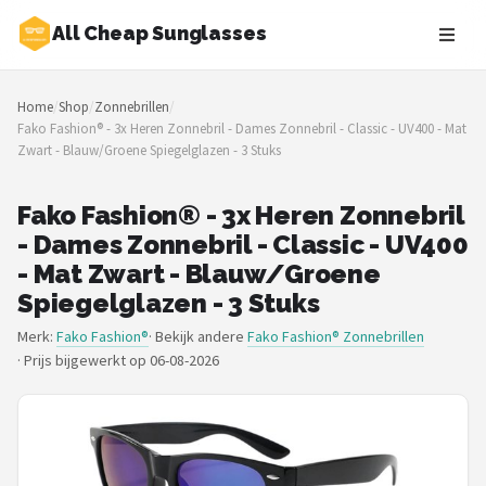
All Cheap Sunglasses
Zoeken
Home
/
Shop
/
Zonnebrillen
/
NAVIGATIE
Fako Fashion® - 3x Heren Zonnebril - Dames Zonnebril - Classic - UV400 - Mat
Zwart - Blauw/Groene Spiegelglazen - 3 Stuks
Shop
Merken
Fako Fashion® - 3x Heren Zonnebril
- Dames Zonnebril - Classic - UV400
Blog
- Mat Zwart - Blauw/Groene
Spiegelglazen - 3 Stuks
Zonnebrillen
Merk:
Fako Fashion®
· Bekijk andere
Fako Fashion® Zonnebrillen
·
Prijs bijgewerkt op 06-08-2026
Baby zonnebrillen
Shop
POPULAIRE MERKEN