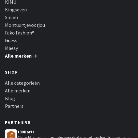
KIMU
Kingseven
Sinner
Montuurtjevoorjou
Fako Fashion®
Guess
Maesy
Alle merken →
SHOP
Alle categorieën
Alle merken
Blog
Partners
PARTNERS
180Darts
Alle achtergrond informatie over de dartsport, spelers, toernooien en