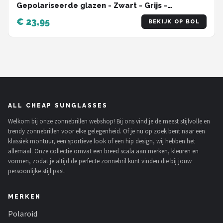
Gepolariseerde glazen - Zwart - Grijs -
Sunglasses
€ 23,95
BEKIJK OP BOL
ALL CHEAP SUNGLASSES
Welkom bij onze zonnebrillen webshop! Bij ons vind je de meest stijlvolle en
trendy zonnebrillen voor elke gelegenheid. Of je nu op zoek bent naar een
klassiek montuur, een sportieve look of een hip design, wij hebben het
allemaal. Onze collectie omvat een breed scala aan merken, kleuren en
vormen, zodat je altijd de perfecte zonnebril kunt vinden die bij jouw
persoonlijke stijl past.
MERKEN
Polaroid