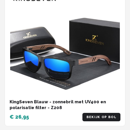
KingSeven Blauw - zonnebril met UV400 en
polarisatie filter - Z208
€ 26,95
BEKIJK OP BOL