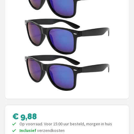
Polaroid
KIMU
Kingseven
Sinner
Montuurtjevoorjou
Fako Fashion®
Guess
Maesy
€ 9,88
Fako Sunglasses®
Op voorraad. Voor 15:00 uur besteld, morgen in huis
Inclusief
verzendkosten