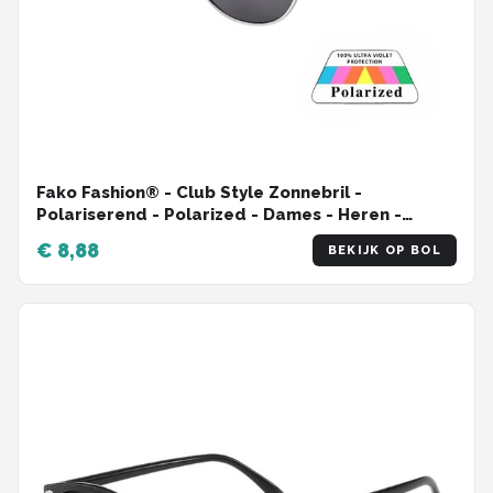
Fako Fashion® - Club Style Zonnebril -
Polariserend - Polarized - Dames - Heren -
Transparant/Zilver
€ 8,88
BEKIJK OP BOL