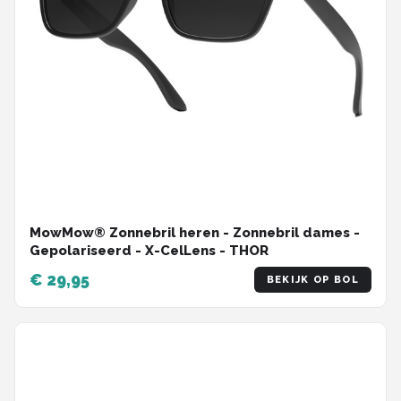
MowMow® Zonnebril heren - Zonnebril dames -
Gepolariseerd - X-CelLens - THOR
€ 29,95
BEKIJK OP BOL