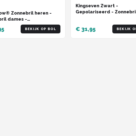
Kingseven Zwart -
Gepolariseerd - Zonnebri
w® Zonnebril heren -
Heren - Sunglasses -
ril dames -
Zomertrend
riseerd - X-CelLens -
95
€ 31,95
BEKIJK OP BOL
BEKIJK O