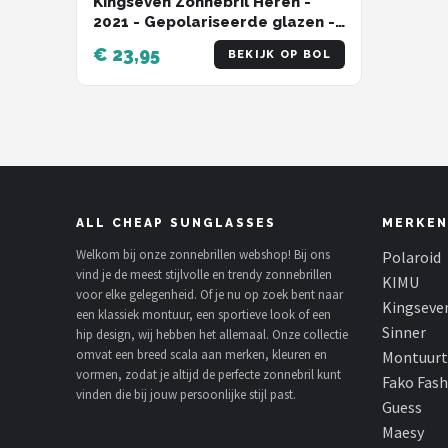
Kingseven Zonnebril Heren -
2021 - Gepolariseerde glazen -
Zwart - Grijs - Sunglasses
€ 23,95
BEKIJK OP BOL
ALL CHEAP SUNGLASSES
MERKEN
Welkom bij onze zonnebrillen webshop! Bij ons
Polaroid
vind je de meest stijlvolle en trendy zonnebrillen
KIMU
voor elke gelegenheid. Of je nu op zoek bent naar
Kingseve
een klassiek montuur, een sportieve look of een
Sinner
hip design, wij hebben het allemaal. Onze collectie
omvat een breed scala aan merken, kleuren en
Montuurt
vormen, zodat je altijd de perfecte zonnebril kunt
Fako Fas
vinden die bij jouw persoonlijke stijl past.
Guess
Maesy