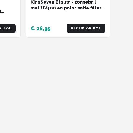
KingSeven Blauw - zonnebril
met UV400 en polarisatie filter -
l
Z208
€ 26,95
P BOL
BEKIJK OP BOL