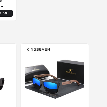
le
-
n -
P BOL