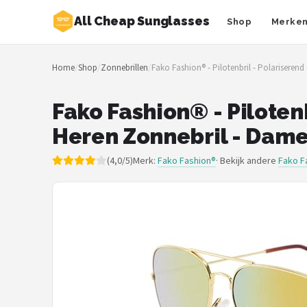
All Cheap Sunglasses
Shop
Merke
Zoeken
Home
/
Shop
/
Zonnebrillen
/
Fako Fashion® - Pilotenbril - Polariseren
NAVIGATIE
Shop
Fako Fashion® - Pilotenb
Heren Zonnebril - Dame
Merken
(4,0/5)
Merk:
Fako Fashion®
· Bekijk andere
Fako F
Blog
Zonnebrillen
Baby zonnebrillen
Shop
POPULAIRE MERKEN