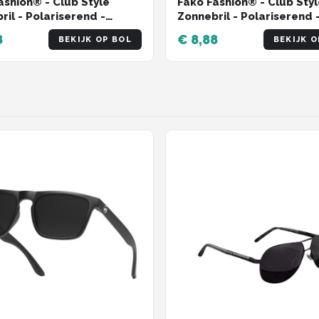
ashion® - Club Style
Fako Fashion® - Club Sty
ril - Polariserend -
Zonnebril - Polariserend 
zed - Dames - Heren -
Polarized - Dames - Here
8
€ 8,88
BEKIJK OP BOL
BEKIJK O
arant/Zilver
Zwart/Zilver