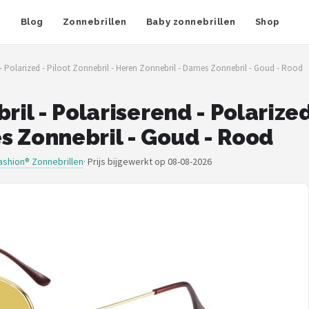
n
Blog
Zonnebrillen
Baby zonnebrillen
Shop
d - Polarized - Piloot Zonnebril - Heren Zonnebril - Dames Zonnebril - Goud - Rood
ril - Polariserend - Polarized
s Zonnebril - Goud - Rood
ashion® Zonnebrillen
·
Prijs bijgewerkt op 08-08-2026