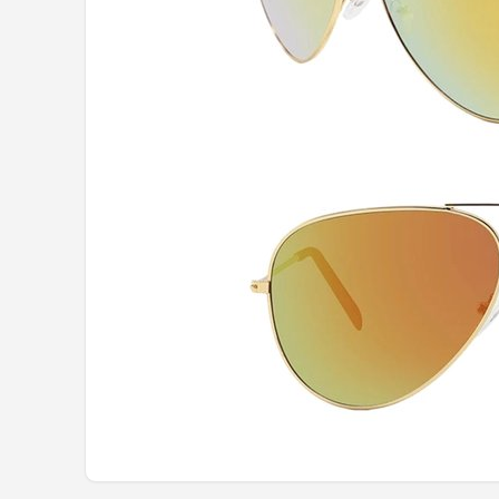
Polaroid
KIMU
Kingseven
Sinner
Montuurtjevoorjou
Fako Fashion®
Guess
Maesy
Fako Sunglasses®