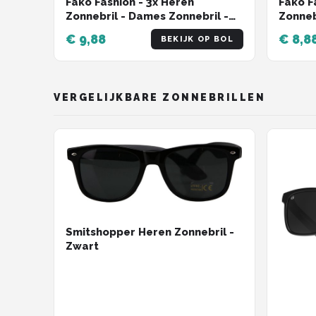
Fako Fashion - 3x Heren
Fako F
Zonnebril - Dames Zonnebril -
Zonneb
Classic - UV400 - Mat Zwart -
Polari
€ 9,88
€ 8,8
BEKIJK OP BOL
Groen/Gele Spiegelglazen - 3
Transp
Stuks
VERGELIJKBARE ZONNEBRILLEN
Smitshopper Heren Zonnebril -
Zwart