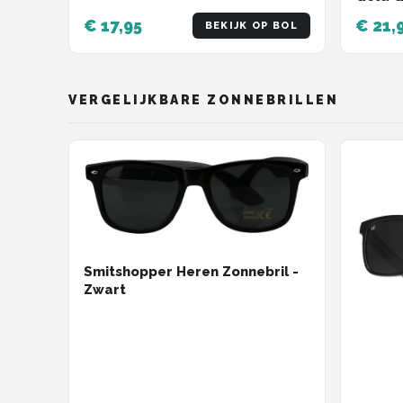
Heren -
€ 17,95
€ 21,
BEKIJK OP BOL
Goud
VERGELIJKBARE ZONNEBRILLEN
Smitshopper Heren Zonnebril -
Zwart