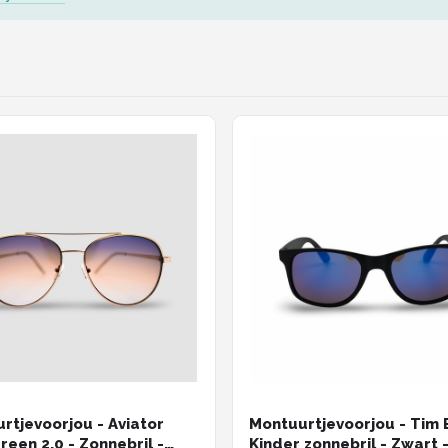
rtjevoorjou - Aviator
Montuurtjevoorjou - Tim 
reen 2.0 - Zonnebril -
Kinder zonnebril - Zwart 