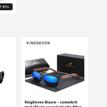
P BOL
KingSeven Blauw - zonnebril
met UV400 en polarisatie filter -