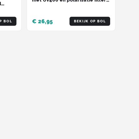
l
Z208
€ 26,95
P BOL
BEKIJK OP BOL