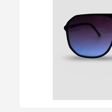
Polaroid
KIMU
Kingseven
Sinner
Montuurtjevoorjou
Fako Fashion®
Guess
Maesy
Fako Sunglasses®