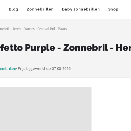
n
Blog
Zonnebrillen
Baby zonnebrillen
Shop
bril - Heren - Dames - Festival Bril - Paars
fetto Purple - Zonnebril - He
nebrillen
·
Prijs bijgewerkt op 07-08-2026