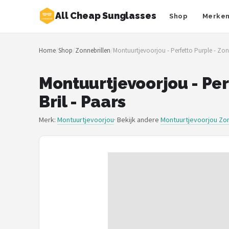
All Cheap Sunglasses
Shop
Merke
Zoeken
Home
/
Shop
/
Zonnebrillen
/
Montuurtjevoorjou - Perfetto Purple - Zonne
NAVIGATIE
Shop
Montuurtjevoorjou - Per
Bril - Paars
Merken
Merk:
Montuurtjevoorjou
· Bekijk andere
Montuurtjevoorjou Zon
Blog
Zonnebrillen
Baby zonnebrillen
Shop
POPULAIRE MERKEN