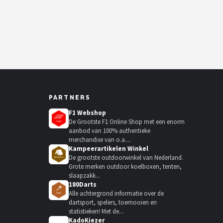
PARTNERS
F1 Webshop
De Grootste F1 Online Shop met een enorm
aanbod van 100% authentieke
merchandise van o.a....
Kampeerartikelen Winkel
De grootste outdoorwinkel van Nederland.
Grote merken outdoor koelboxen, tenten,
slaapzakk...
180Darts
Alle achtergrond informatie over de
dartsport, spelers, toernooien en
statistieken! Met de...
KadoKiezer