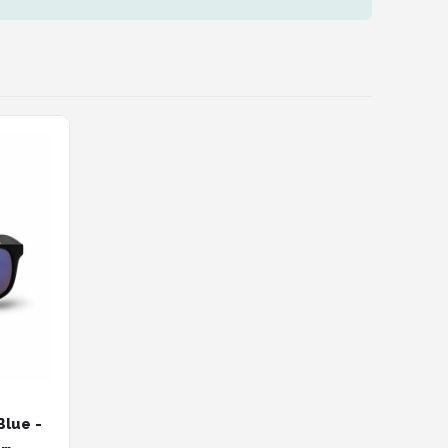
Blue -
-