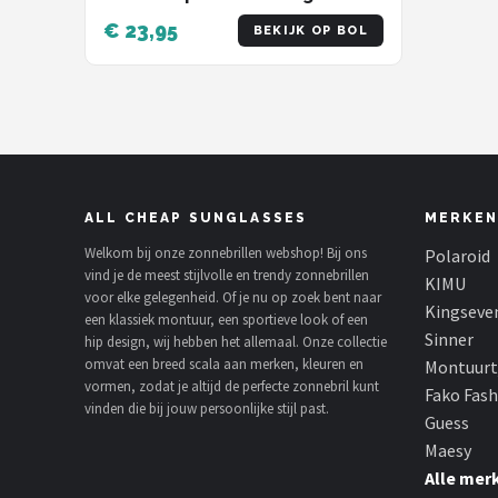
Zwart - Grijs - Sunglasses
€ 23,95
BEKIJK OP BOL
ALL CHEAP SUNGLASSES
MERKEN
Welkom bij onze zonnebrillen webshop! Bij ons
Polaroid
vind je de meest stijlvolle en trendy zonnebrillen
KIMU
voor elke gelegenheid. Of je nu op zoek bent naar
Kingseve
een klassiek montuur, een sportieve look of een
Sinner
hip design, wij hebben het allemaal. Onze collectie
omvat een breed scala aan merken, kleuren en
Montuurt
vormen, zodat je altijd de perfecte zonnebril kunt
Fako Fas
vinden die bij jouw persoonlijke stijl past.
Guess
Maesy
Alle mer