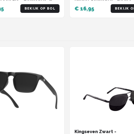
 Dames - Festival Bril -
Jongens zonnebril
95
€ 16,95
BEKIJK OP BOL
BEKIJK O
Kingseven Zwart -