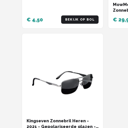
MowMo
Zonneb
Gepola
€ 4,50
€ 29,
BEKIJK OP BOL
THOR
Kingseven Zonnebril Heren -
2021 - Gepolariseerde glazen -