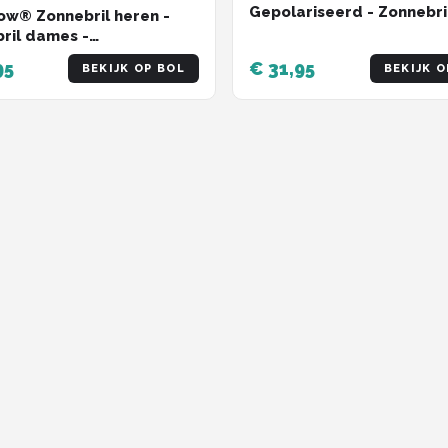
Gepolariseerd - Zonnebri
w® Zonnebril heren -
Heren - Sunglasses -
ril dames -
Zomertrend
riseerd - X-CelLens -
95
€ 31,95
BEKIJK OP BOL
BEKIJK O