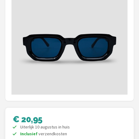
Polaroid
KIMU
Kingseven
Sinner
Montuurtjevoorjou
Fako Fashion®
Guess
Maesy
€ 20,95
Fako Sunglasses®
Uiterlijk 10 augustus in huis
Inclusief
verzendkosten