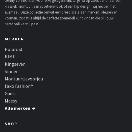
trendy zonnebrillen voor elke gelegenheid. Of je nu op zoek bent naar een
klassiek montuur, een sportieve look of een hip design, wij hebben het
allemaal. Onze collectie omvat een breed scala aan merken, kleuren en
vormen, zodat je altijd de perfecte zonnebril kunt vinden die bij jouw
persoonlijke stijl past.
MERKEN
Polaroid
KIMU
Kingseven
Sinner
Montuurtjevoorjou
Fako Fashion®
Guess
Maesy
Alle merken →
SHOP