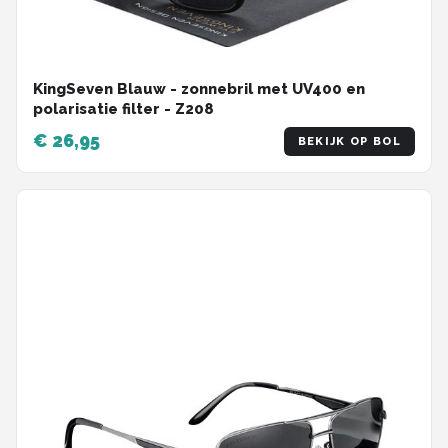
KingSeven Blauw - zonnebril met UV400 en
polarisatie filter - Z208
€ 26,95
BEKIJK OP BOL