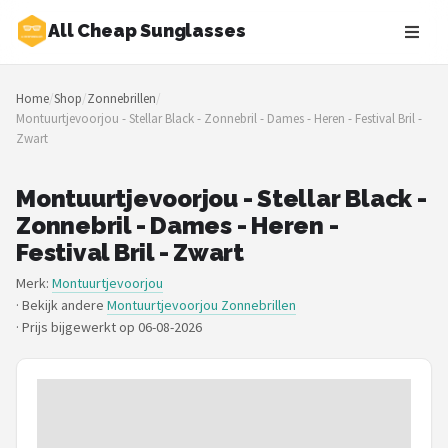
All Cheap Sunglasses
Zoeken
Home
/
Shop
/
Zonnebrillen
/
NAVIGATIE
Montuurtjevoorjou - Stellar Black - Zonnebril - Dames - Heren - Festival Bril -
Zwart
Shop
Merken
Montuurtjevoorjou - Stellar Black -
Zonnebril - Dames - Heren -
Blog
Festival Bril - Zwart
Merk:
Montuurtjevoorjou
Zonnebrillen
· Bekijk andere
Montuurtjevoorjou Zonnebrillen
·
Prijs bijgewerkt op 06-08-2026
Baby zonnebrillen
Shop
POPULAIRE MERKEN