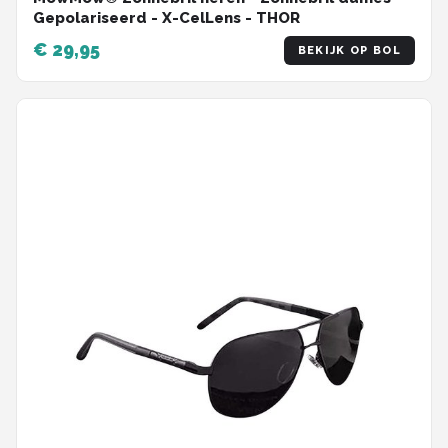
Gepolariseerd - X-CelLens - THOR
€ 29,95
BEKIJK OP BOL