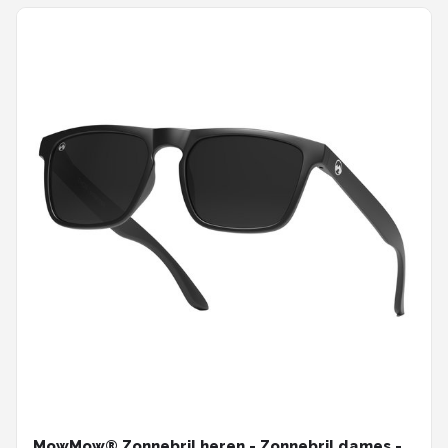
MowMow® Zonnebril heren - Zonnebril dames -