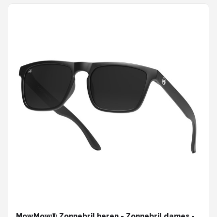
MowMow® Zonnebril heren - Zonnebril dames -