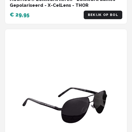
Gepolariseerd - X-CelLens - THOR
€ 29,95
BEKIJK OP BOL