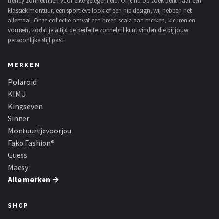
trendy zonnebrillen voor elke gelegenheid. Of je nu op zoek bent naar een
klassiek montuur, een sportieve look of een hip design, wij hebben het
allemaal. Onze collectie omvat een breed scala aan merken, kleuren en
vormen, zodat je altijd de perfecte zonnebril kunt vinden die bij jouw
persoonlijke stijl past.
MERKEN
Polaroid
KIMU
Kingseven
Sinner
Montuurtjevoorjou
Fako Fashion®
Guess
Maesy
Alle merken →
SHOP