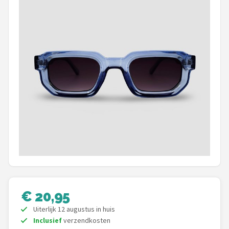
Polaroid
KIMU
Kingseven
Sinner
Montuurtjevoorjou
Fako Fashion®
Guess
Maesy
€ 20,95
Fako Sunglasses®
Uiterlijk 12 augustus in huis
Inclusief
verzendkosten