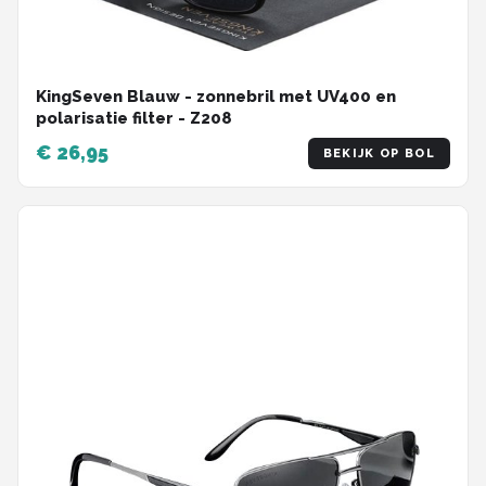
KingSeven Blauw - zonnebril met UV400 en
polarisatie filter - Z208
€ 26,95
BEKIJK OP BOL