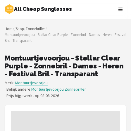
All Cheap Sunglasses
Zoeken
Home
/
Shop
/
Zonnebrillen
/
NAVIGATIE
Montuurtjevoorjou - Stellar Clear Purple - Zonnebril - Dames - Heren - Festival
Bril - Transparant
Shop
Merken
Montuurtjevoorjou - Stellar Clear
Purple - Zonnebril - Dames - Heren
Blog
- Festival Bril - Transparant
Merk:
Montuurtjevoorjou
Zonnebrillen
· Bekijk andere
Montuurtjevoorjou Zonnebrillen
·
Prijs bijgewerkt op 08-08-2026
Baby zonnebrillen
Shop
POPULAIRE MERKEN