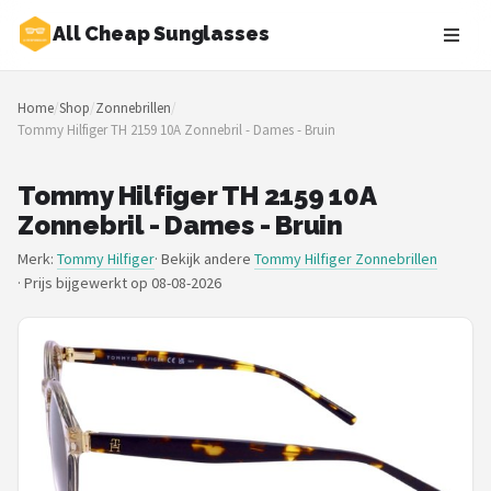
All Cheap Sunglasses
Zoeken
Home
/
Shop
/
Zonnebrillen
/
NAVIGATIE
Tommy Hilfiger TH 2159 10A Zonnebril - Dames - Bruin
Shop
Tommy Hilfiger TH 2159 10A
Merken
Zonnebril - Dames - Bruin
Merk:
Tommy Hilfiger
· Bekijk andere
Tommy Hilfiger Zonnebrillen
Blog
·
Prijs bijgewerkt op 08-08-2026
Zonnebrillen
Baby zonnebrillen
Shop
POPULAIRE MERKEN