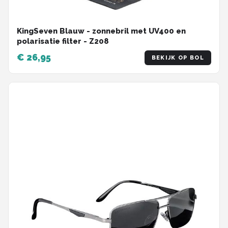
KingSeven Blauw - zonnebril met UV400 en
polarisatie filter - Z208
€ 26,95
BEKIJK OP BOL