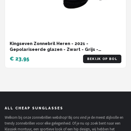
Kingseven Zonnebril Heren - 2021 -
Gepolariseerde glazen - Zwart - Grijs -
Sunglasses
€ 23,95
BEKIJK OP BOL
ALL CHEAP SUNGLASSES
Welkom bij onze zonnebrillen webshop! Bij ons vind je de meest stijlvolle en
trendy zonnebrillen voor elke gelegenheid. Of je nu op zoek bent naar een
klassiek montuur, een sportieve look of een hip design, wij hebben het