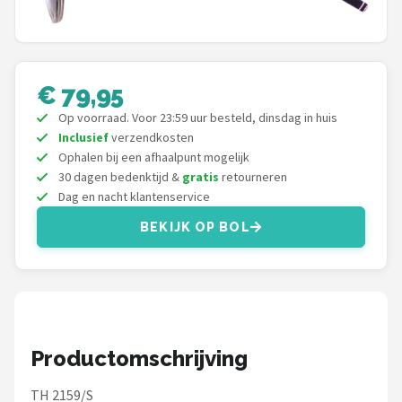
Polaroid
KIMU
€ 79,95
Kingseven
Op voorraad. Voor 23:59 uur besteld, dinsdag in huis
Inclusief
verzendkosten
Sinner
Ophalen bij een afhaalpunt mogelijk
30 dagen bedenktijd &
gratis
retourneren
Montuurtjevoorjou
Dag en nacht klantenservice
BEKIJK OP BOL
Fako Fashion®
Maesy
Guess
Productomschrijving
Fako Sunglasses®
TH 2159/S