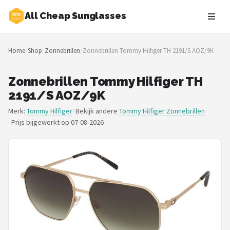
All Cheap Sunglasses
Zoeken
Home
/
Shop
/
Zonnebrillen
/
Zonnebrillen Tommy Hilfiger TH 2191/S AOZ/9K
NAVIGATIE
Shop
Zonnebrillen Tommy Hilfiger TH
2191/S AOZ/9K
Merken
Merk:
Tommy Hilfiger
· Bekijk andere
Tommy Hilfiger Zonnebrillen
·
Prijs bijgewerkt op 07-08-2026
Blog
Zonnebrillen
Baby zonnebrillen
Shop
POPULAIRE MERKEN