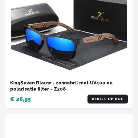
KingSeven Blauw - zonnebril met UV400 en
polarisatie filter - Z208
€ 26,95
BEKIJK OP BOL