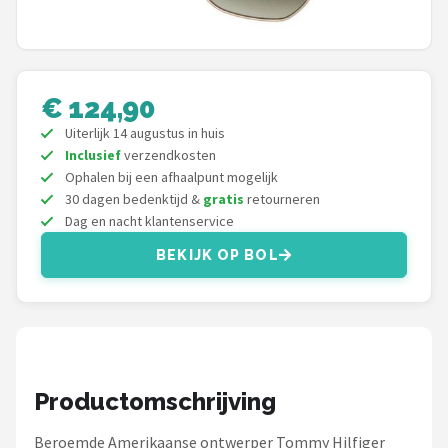
Polaroid
KIMU
€ 124,90
Kingseven
Uiterlijk 14 augustus in huis
Inclusief
verzendkosten
Sinner
Ophalen bij een afhaalpunt mogelijk
30 dagen bedenktijd &
gratis
retourneren
Montuurtjevoorjou
Dag en nacht klantenservice
BEKIJK OP BOL
Fako Fashion®
Guess
Maesy
Productomschrijving
Fako Sunglasses®
Beroemde Amerikaanse ontwerper Tommy Hilfiger