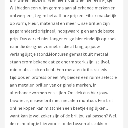
bril willen hebben? Wel neem dan snel hier een kijkje!
Wij bieden een ruim gamma aan allerhande merken en
ontwerpers, tegen betaalbare prijzen! Filter makkelijk
op vorm, kleur, materiaal en meer. Onze brillen zijn
gegarandeerd origineel, hoogwaardig en aan de beste
prijs. Dus aarzel niet langer en ga hier eindelijk op zoek
naar die designer zonnebril die al lang op jouw
verlanglijstje stond.Monturen gemaakt uit metaal
staan erom bekend dat ze enorm sterk zijn, stijlvol,
minimalistisch en licht. Een metalen bril is steeds
tijdloos en professioneel. Wij bieden een ruime selectie
aan metalen brillen van originele merken, in
allerhande vormen en stijlen. Ontdek dus hier jouw
favoriete, nieuwe bril met metalen montuur. Een bril
online kopen kan misschien een beetje eng lijken...
want kan je wel zeker zijn of de bril jou zal passen? Wel,
de technologie hiervoor is ondertussen al stukken