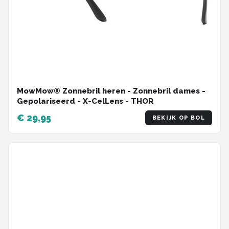
MowMow® Zonnebril heren - Zonnebril dames -
Gepolariseerd - X-CelLens - THOR
€ 29,95
BEKIJK OP BOL